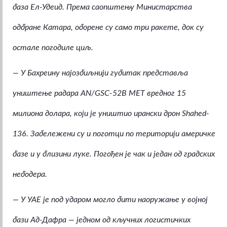
база Ел-Удеид. Према саопштењу Министарства
одбране Катара, оборене су само три ракете, док су
остале погодиле циљ.
—
У Бахреину најозбиљнији губитак представља
уништење радара AN/GSC-52B MET вредног 15
милиона долара, који је уништио ирански дрон Shahed-
136. Забележени су и поготци по територији америчке
базе и у близини луке. Погођен је чак и један од градских
небодера.
—
У УАЕ је под ударом могло бити наоружање у војној
бази Ад-Дафра — једном од кључних логистичких