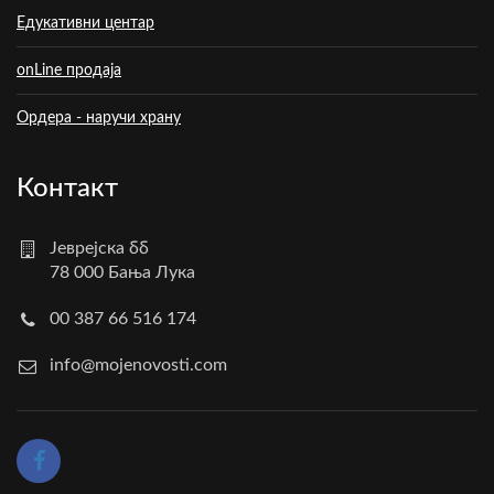
Едукативни центар
onLine продаја
Ордера - наручи храну
Контакт
Јеврејска бб
78 000 Бања Лука
00 387 66 516 174
info@mojenovosti.com