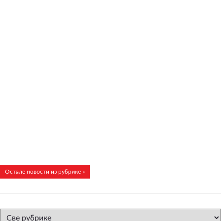
Остале новости из рубрике »