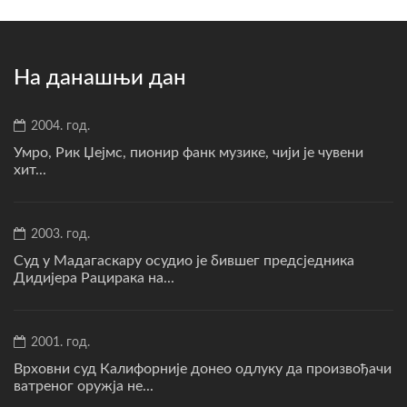
На данашњи дан
2004. год.
Умро, Рик Џејмс, пионир фанк музике, чији је чувени
хит...
2003. год.
Суд у Мадагаскару осудио је бившег предсједника
Дидијера Рацирака на...
2001. год.
Врховни суд Калифорније донео одлуку да произвођачи
ватреног оружја не...