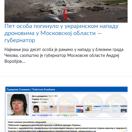
Пет особа погинуло у украјинском нападу
дроновима у Московској области —
губернатор
Најмање још десет особа је рањено у нападу у близини града
Чехова, саопштио је губернатор Московске области Андреј
Воробјов....