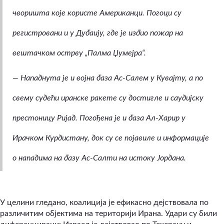
чворишта које користе Американци. Погоци су
регистровани и у Дубаију, где је избио пожар на
вештачком острву „Палма Џумејра“.
—
Нападнута је и војна база Ас-Салем у Кувајту, а по
свему судећи иранске ракете су достигле и саудијску
престоницу Ријад. Погођена је и база Ал-Харир у
Ирачком Курдистану, док су се појавиле и информације
о нападима на базу Ас-Салти на истоку Јордана.
У целини гледано, коалиција је ефикасно дејствовала по
различитим објектима на територији Ирана. Удари су били