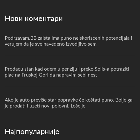
Нови коментари
Podrzavam,BB zaista ima puno neiskoriscenih potencijala i
verujem da je sve navedeno izvodljivo sem
Prodacu stan kad odem u penziju i preko Solis-a potraziti
plac na Fruskoj Gori da napravim sebi nest
Ako je auto previše star popravke će koštati puno. Bolje ga
je prodati i uzeti novi polovni. Loše je
Најпопуларније