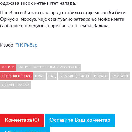
одржава висок интензитет напада.
Посебно озбиљан фактор дестабилизације могао би бити
Ормуски мореуз, чије евентуално затварање може имати
глобалне последице, а пре свега по земље Залива.
Извор:
ТгК Рибар
ИЗВОР
ТАНЈУГ
ФОТО: РИБАР/ VOSTOK.RS
ПОВЕЗАНЕ ТЕМЕ
ИРАН
САД
БОМБАРДОВАЊЕ
ИЗРАЕЛ
ЕМИРАТИ
ДУБАИ
РИБАР
Коментара (0)
Оставите Ваш коментар