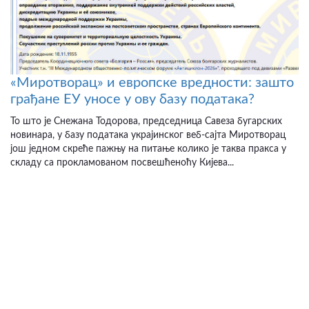
«Миротворац» и европске вредности: зашто
грађане ЕУ уносе у ову базу података?
То што је Снежана Тодорова, председница Савеза бугарских
новинара, у базу података украјинског веб-сајта Миротворац
још једном скреће пажњу на питање колико је таква пракса у
складу са прокламованом посвешћеноћу Кијева...