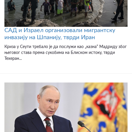
САД и Израел организовали мигрантску
инвазију на Шпанију, тврди Иран
Криза у Сеути требало је да послужи као „казна“ Мадриду због
његовог става према сукобима на Блиском истоку, тврди
Техеран...