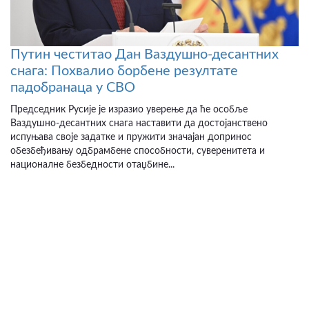
Путин честитао Дан Ваздушно-десантних
снага: Похвалио борбене резултате
падобранаца у СВО
Председник Русије је изразио уверење да ће особље
Ваздушно-десантних снага наставити да достојанствено
испуњава своје задатке и пружити значајан допринос
обезбеђивању одбрамбене способности, суверенитета и
националне безбедности отаџбине...