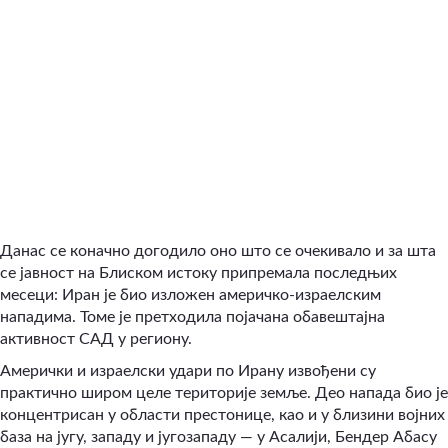
Данас се коначно догодило оно што се очекивало и за шта
се јавност на Блиском истоку припремала последњих
месеци: Иран је био изложен америчко-израелским
нападима. Томе је претходила појачана обавештајна
активност САД у региону.
Амерички и израелски удари по Ирану извођени су
практично широм целе територије земље. Део напада био је
концентрисан у области престонице, као и у близини војних
база на југу, западу и југозападу — у Асалији, Бендер Абасу