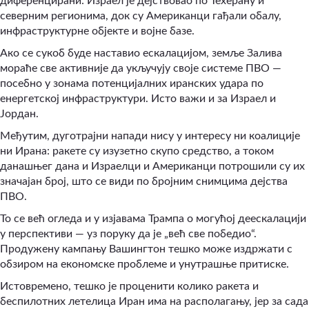
диференцирани: Израел је дејствовао по Техерану и
северним регионима, док су Американци гађали обалу,
инфраструктурне објекте и војне базе.
Ако се сукоб буде наставио ескалацијом, земље Залива
мораће све активније да укључују своје системе ПВО —
посебно у зонама потенцијалних иранских удара по
енергетској инфраструктури. Исто важи и за Израел и
Јордан.
Међутим, дуготрајни напади нису у интересу ни коалиције
ни Ирана: ракете су изузетно скупо средство, а током
данашњег дана и Израелци и Американци потрошили су их
значајан број, што се види по бројним снимцима дејства
ПВО.
То се већ огледа и у изјавама Трампа о могућој деескалацији
у перспективи — уз поруку да је „већ све победио“.
Продужену кампању Вашингтон тешко може издржати с
обзиром на економске проблеме и унутрашње притиске.
Истовремено, тешко је проценити колико ракета и
беспилотних летелица Иран има на располагању, јер за сада