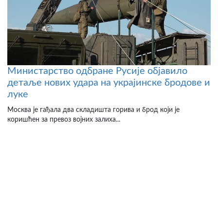
Министарство одбране Русије објавило
детаље нових удара на украјинске бродове и
луке
Москва је гађала два складишта горива и брод који је
коришћен за превоз војних залиха...