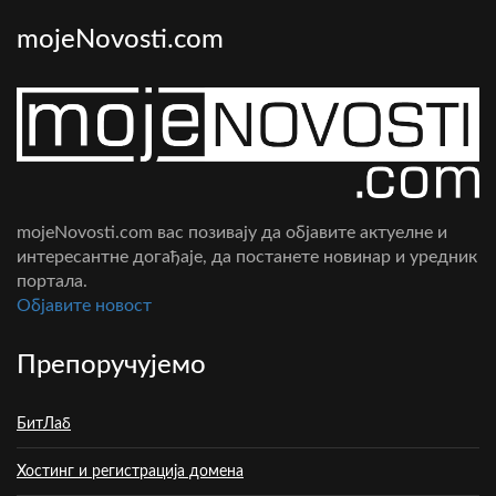
mojeNovosti.com
mojeNovosti.com вас позивају да објавите актуелне и
интересантне догађаје, да постанете новинар и уредник
портала.
Oбјавите новост
Препоручујемо
БитЛаб
Хостинг и регистрација домена