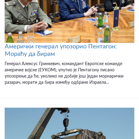
Амерички генерал упозорио Пентагон:
Мораћу да бирам
Генерал Алексус Гринкевич, командант Европске команде
америчке војске (ЕУКОМ), упутио је Пентагону писано
упозорење да ће, уколико не добије још један морнарички
разарач, морати да бира између одбране Израела...