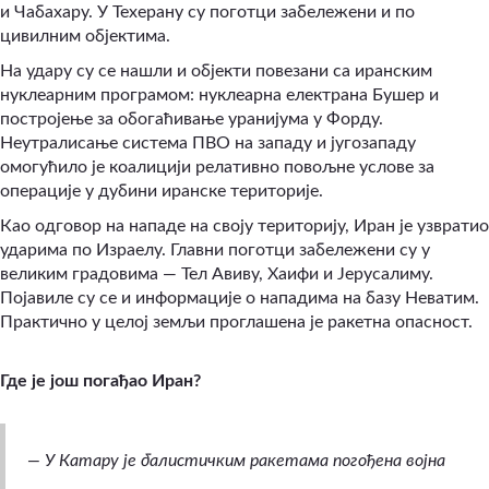
и Чабахару. У Техерану су поготци забележени и по
цивилним објектима.
На удару су се нашли и објекти повезани са иранским
нуклеарним програмом: нуклеарна електрана Бушер и
постројење за обогаћивање уранијума у Форду.
Неутралисање система ПВО на западу и југозападу
омогућило је коалицији релативно повољне услове за
операције у дубини иранске територије.
Као одговор на нападе на своју територију, Иран је узвратио
ударима по Израелу. Главни поготци забележени су у
великим градовима — Тел Авиву, Хаифи и Јерусалиму.
Појавиле су се и информације о нападима на базу Неватим.
Практично у целој земљи проглашена је ракетна опасност.
Где је још погађао Иран?
—
У Катару је балистичким ракетама погођена војна