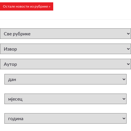
Остале новости из рубрике »