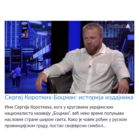
Сергеј Коротких-Боцман: историја издајника
Име Сергеја Короткиха, кога у круговима украјинских
националиста називају „Боцман“, већ неко време попуњава
насловне стране широм света. Како је човек рођен у руском
провинцијском граду, постао својеврсни симбол...