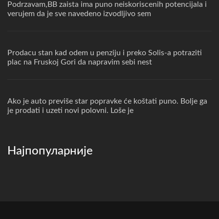
Podrzavam,BB zaista ima puno neiskoriscenih potencijala i
verujem da je sve navedeno izvodljivo sem
Prodacu stan kad odem u penziju i preko Solis-a potraziti
plac na Fruskoj Gori da napravim sebi nest
Ako je auto previše star popravke će koštati puno. Bolje ga
je prodati i uzeti novi polovni. Loše je
Најпопуларније