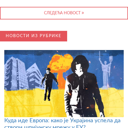
СЛЕДЕЋА НОВОСТ
НОВОСТИ ИЗ РУБРИКЕ
Куда иде Европа: како је Украјина успела да
створи шпијунску мрежу у ЕУ?