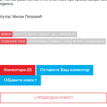
односа.
Аутор: Милан Петровић
ИЗВОР
ТАНЈУГ
ФОТО: / ТАНЈУГ / Д.С./ VOSTOK.RS
ПОВЕЗАНЕ ТЕМЕ
ШУТАНОВАЦ
СРБИЈА
САД
ВУЧИЋ
АМБАСАДОР
Коментара (0)
Оставите Ваш коментар
Објавите новост
ПРЕДХОДНА НОВОСТ