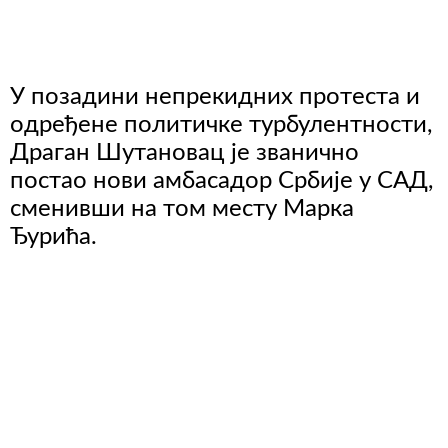
У позадини непрекидних протеста и
одређене политичке турбулентности,
Драган Шутановац је званично
постао нови амбасадор Србије у САД,
сменивши на том месту Марка
Ђурића.