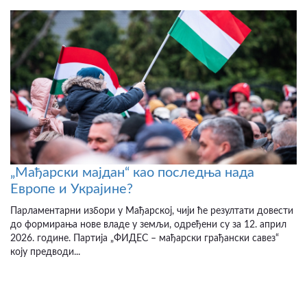
„Мађарски мајдан“ као последња нада
Европе и Украјине?
Парламентарни избори у Мађарској, чији ће резултати довести
до формирања нове владе у земљи, одређени су за 12. април
2026. године. Партија „ФИДЕС – мађарски грађански савез“
коју предводи...