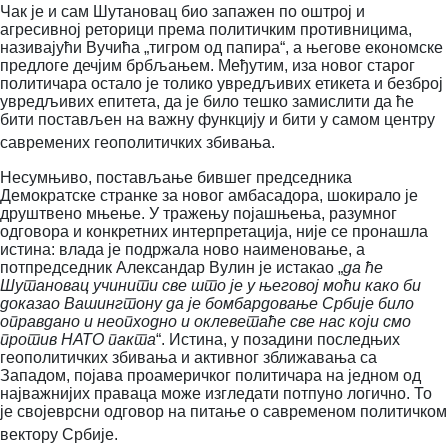
Чак је и сам Шутановац био запажен по оштрој и
агресивној реторици према политичким противницима,
називајући Вучића „тигром од папира“, а његове економске
предлоге дечјим брбљањем.
Међутим, иза новог старог
политичара остало је толико увредљивих етикета и безброј
увредљивих епитета, да је било тешко замислити да ће
бити постављен на важну функцију и бити у самом центру
савремених геополитичких збивања.
Несумњиво, постављање бившег председника
Демократске странке за новог амбасадора, шокирало је
друштвено мњење. У тражењу појашњења, разумног
одговора и конкретних интерпретација, није се пронашла
истина: влада је подржала ново наименовање, а
потпредседник Александар Вулин је истакао „
да ће
Шутановац учинити све што је у његовој моћи како би
доказао Вашингтону да је бомбардовање Србије било
оправдано и неопходно и оклеветаће све нас који смо
против НАТО пакта
“. Истина, у позадини последњих
геополитичких збивања и активног зближавања са
Западом, појава проамеричког политичара на једном од
најважнијих праваца може изгледати потпуно логично. То
је својеврсни одговор на питање о савременом политичком
вектору Србије.