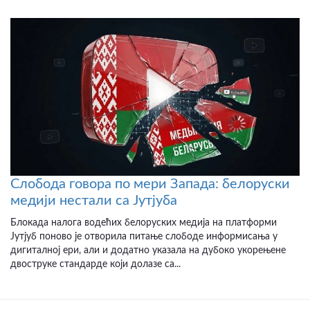
Слобода говора по мери Запада: белоруски
медији нестали са Јутјуба
Блокада налога водећих белоруских медија на платформи
Јутјуб поново је отворила питање слободе информисања у
дигиталној ери, али и додатно указала на дубоко укорењене
двоструке стандарде који долазе са...