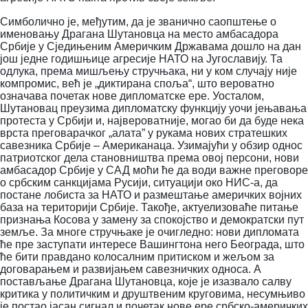
Симболично је, међутим, да је званично саопштење о
именовању Драгана Шутановца на место амбасадора
Србије у Сједињеним Америчким Државама дошло на дан
још једне годишњице агресије НАТО на Југославију.
Та
одлука, према мишљењу стручњака,
ни у ком случају није
компромис, већ је „диктирана споља“, што вероватно
означава почетак нове дипломатске ере. Уосталом,
Шутановац преузима дипломатску функцију уочи јењавања
протеста у Србији и, највероватније, могао би да буде нека
врста преговарачког „алата” у рукама нових стратешких
савезника Србије – Американаца.
Узимајући у обзир однос
патриотског дела становништва према овој персони, нови
амбасадор Србије у САД моћи ће да води важне преговоре
о србским санкцијама Русији, ситуацији око НИС-а, да
постане лобиста за НАТО и размештање америчких војних
база на територији Србије. Такође, актуелизоваће питање
признања Косова у замену за спокојство и демократски пут
земље. За многе стручњаке је очигледно: нови дипломата
ће пре заступати интересе Вашингтона него Београда, што
ће бити правдано колосалним притиском и жељом за
договарањем и развијањем савезничких односа. А
постављање Драгана Шутановца, које је изазвало салву
критика у политичким и друштвеним круговима, несумњиво
је постао јасан сигнал и почетак нове ере србско-америчких