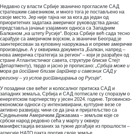
Недавно су власти Србије званично прогласиле САД
стратешким савезником, и много тога је постављено на
своје место. Јер није тајна ни за кога да један од
приоритетних задатака америчког руководства данас
представља јачање узајамних односа са Западним
Балканом „на штету Русије“.
Војска Србије већ сада тесно
сарађује са америчком војском, а званични Београд је
заинтересован за куповину наоружања и опреме америчке
производње. А у оквирима документа „Балкан, напред –
нова америчка стратегија за регион“
–
који је
разрађен од
стране Атлантистичког савета, структуре блиске Стејт
Департменту), тврдо и јасно је прописано:
„Србија може и
мора да постане близак партнер и савезник САД у
региону – уз услов дистанцирања од Русије
“.
У позадини све већег и колосалног притиска САД и
западних земаља, Србија и САД потписале су споразум о
енергетском партнерству у јесен 2024. године.
Трговинско-
економски односи су интензивирани, културне везе се
активно развијају, чини се да јача и пријатељство са
Сједињеним Америчким Државама – земљом које се
србски народ редовно сећа у марту у оквиру
манифестација везаних за тужне догађаје из прошлости –
агресије НАТО пакта против своје земље.