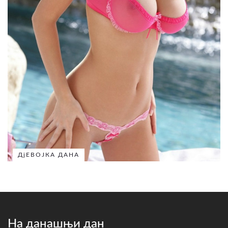
ДјЕВОЈКА ДАНА
На данашњи дан