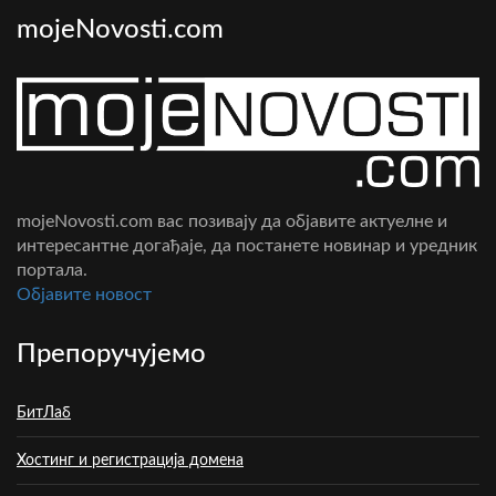
mojeNovosti.com
mojeNovosti.com вас позивају да објавите актуелне и
интересантне догађаје, да постанете новинар и уредник
портала.
Oбјавите новост
Препоручујемо
БитЛаб
Хостинг и регистрација домена