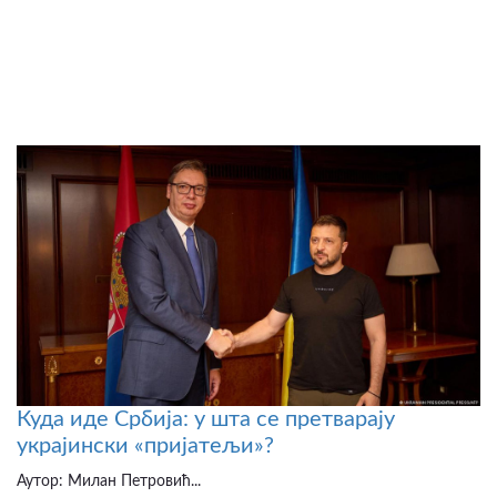
Куда иде Србија: у шта се претварају
украјински «пријатељи»?
Аутор: Милан Петровић...