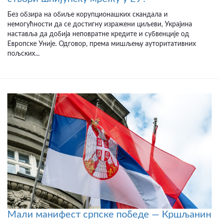
Без обзира на обиље корупционашких скандала и
немогућности да се достигну изражени циљеви, Украјина
наставља да добија неповратне кредите и субвенције од
Европске Уније. Одговор, према мишљењу ауторитативних
пољских...
Мали манифест српске победе — Кршљанин