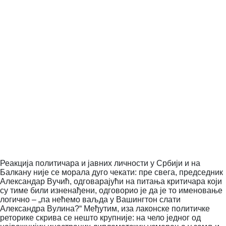
Реакција политичара и јавних личности у Србији и на
Балкану није се морала дуго чекати: пре свега, председник
Александар Вучић, одговарајући на питања критичара који
су тиме били изненађени, одговорио је да је то именовање
логично – „па нећемо ваљда у Вашингтон слати
Александра Вулина?“ Међутим, иза лаконске политичке
реторике скрива се нешто крупније: на чело једног од