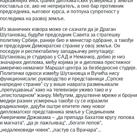
најважнијих иностраних дипломатских усмерења у земљи
поставља се, ако не непријатељ, а оно бар противник
председника, његовог курса, и потпуна супротност у
погледима на развој земље.
Из званичних извора може се сазнати да је Драган
Шутановац, будући председник Савета за стратешку
политику Србије, раније био и министар одбране, а такође
и председник Демократске странке у овој земљи.
Он
поседује и респектабилну западњачку репутацију:
Шутановац је студирао у САД и Немачкој, добио је низ
значајних диплома, међу којима је и диплома престижног
америчко-немачког Маршал центра за безбедносне студије.
Политички односи између Шутановца и Вучића нису
функционисали: руководство и представници „Српске
напредне странке” су у више наврата размењивали
„препуцавања” како на телевизији уживо тако и у
„епистоларном” жанру.
Међутим, друштвене мреже и бројни
медији разних усмерења такође су се изразили
радикалније, дајући оштре епитете лику новог
дипломатског представника земље у Сједињеним
Америчким Државама – „да припада бахатом кругу лопова
и магната“, „да је лажљивац“, „богати лопов“,
„недалековиди човек“, „пастув са Врачара“...