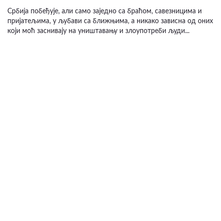
Србија побеђује, али само заједно са браћом, савезницима и
пријатељима, у љубави са ближњима, а никако зависна од оних
који моћ заснивају на уништавању и злоупотреби људи...