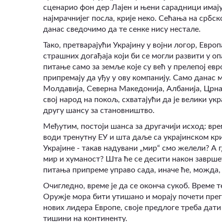
сценарио фон дер Лајен и њени сарадници имају пр
најмрачнијег посла, крије неко. Сећања на србск
данас сведочимо да те сенке нису нестале.
Тако, претварајући Украјину у војни логор, Евр
страшних догађаја који би се могли развити у оп
питање само за земље које су већ у прелепој евро
припремају да уђу у ову компанију. Само данас
Молдавија, Северна Македонија, Албанија, Црна 
свој народ на покољ, схватајући да је велики ук
другу шансу за становништво.
Међутим, постоји шанса за другачији исход: вре
води тренутну ЕУ и шта даље са украјинском кр
Украјине - такав надувани „мир“ смо желели? А 
мир и хуманост? Шта ће се десити након завршет
питања припреме управо сада, иначе ће, можда, 
Очигледно, време је да се оконча сукоб. Време т
Оружје мора бити утишано и морају почети прего
нових лидера Европе, своје предлоге треба дати
тишини на континенту.