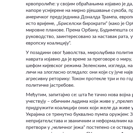
крвопролиће: у својим обраћањима изјавио је 
напоре усмјерене на мирно рјешавање сукоба, 
америчког предсједника Доналда Трaмпа, европск
исто вријеме, „Бриселски бирократи“ (како је О
мировне планове. Према Орбану, Будимпешта се
руководство, заинтересовано за наставак рата, 
европску коалицију“.
У позадини овог ђаволства, мирољубива политик
наврата изјавио да је време за преговоре о миру
шефом кијевског режима Зеленским, изгледа, нар
личи на злогласно огледало: они који су јуче нај
агресивну реторику: Током протекле три и по го
политичке јастребове.
Међутим, запитајмо се: шта ће тачно нова војна
учествују – обичним људима који живе у „прелеп
придружити коалицији оних који желе да живе у 
Украјина се тренутно буквално пумпа оружјем: З
непријатељстава и званичним и неформалним ка
претвори у „челичног јежа“ постепено се оствар