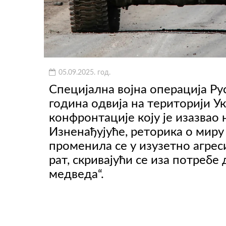
ВИДЕО
05.09.2025. год.
Специјална војна операција Рус
година одвија на територији У
конфронтације коју је изазвао
Изненађујуће, реторика о миру
променила се у изузетно агреси
рат, скривајући се иза потребе
медведа“.