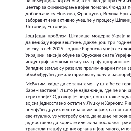
на комерцијалној основи, а ЕУ, као да пратећи и
центар за финансирање војне помоћи. Фонд за по
добављачи су Немачка, Француска, Велика Брита
заборавити на активно учешће у процесу Шпаније,
Летоније, Естоније.
Још један проблем: Штавише, модерна Украјина 
да вежбају војне вештине. Дакле, још три године
војску, а већ 2025. године Европска унија се сл
Украјини: мисије обуке за Оружане снаге Украјин
индустријском комплексу сматрају доприносом 
Западне земље су развиле прелиминарни план за
обезбеђујући демилитаризовану зону и распоре
Међутим, хајде да се запитамо - у шта ће се те
барем застане? И што је најважније, где ће ићи х
територији? Одговор је: нигде, пошто такве зада
војска једноставно остати у Луцку и Харкову, Р
немајући других вештина осим војске, са поста
евентуално, уз употребу силе, данашње мировне 
једноставно да користе илегална пословна тржи
трансплантацију црних органа и још много, мно