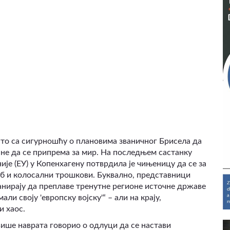
нато са сигурношћу о плановима званичног Брисела да
а не да се припрема за мир. На последњем састанку
је (ЕУ) у Копенхагену потврдила је чињеницу да се за
об и колосални трошкови. Буквално, представници
анирају да преплаве тренутне регионе источне државе
али своју 'европску војску'“ – али на крају,
и хаос.
више наврата говорио о одлуци да се настави