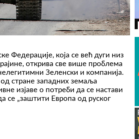
ВИДЕО
ке Федерације, која се већ дуги низ
крајине, открива све више проблема
 нелегитимни Зеленски и компанија.
 од стране западних земаља
вне изјаве о потреби да се настави
 да се „заштити Европа од руског