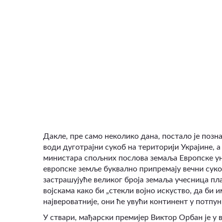
Дакле, пре само неколико дана, постало је поз
води дуготрајни сукоб на територији Украјине, 
министара спољних послова земаља Европске уни
европске земље буквално припремају вечни сук
застрашујуће великог броја земаља учесница пл
војскама како би „стекли војно искуство, да би им
највероватније, они ће увући континент у потпун
У ствари, мађарски премијер Виктор Орбан је у 