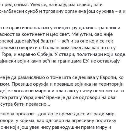
ед очима. Увек се, на крају, иза сваког, па и
о-албански сукоб и трговину органима још су жива – а и
опа се практично налази у епицентру даљих страшних и
асност за континент и цео свет. Међутим, ово није
пској „цветајућој башти“ – већ и за оне који се тек
 можемо говорити о балканским земљама као што су
Гора, и наравно Србија. У ствари, политичари који воде
рајински војни камп већ на границама ЕУ, не остављају
ме је да размислимо о томе шта се дешава у Европи, ко
изом. Превише оружја и превише војника на територији
где је злогласни мировни план ако у њему нема места за
ка рата у Украјини? Време је да се одговори на ова
сутра бити прекасно...
енкова пролази - дошло је време да се изгради мир.
вори, у којима, као одговор на агресивну политику
 они који још увек нису равнодушни према миру и