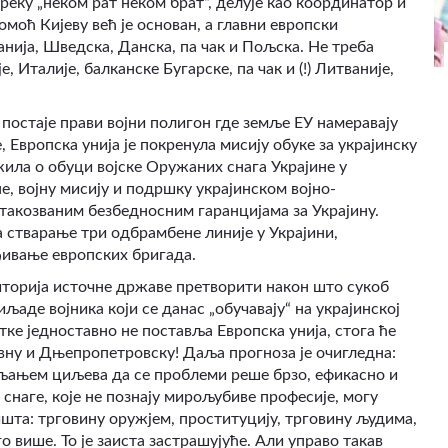
зреку „неком рат неком брат“, делује као координатор и
моћ Кијеву већ је основан, а главни европски
нија, Шведска, Данска, па чак и Пољска. Не треба
 Италије, балканске Бугарске, па чак и (!) Литваније,
постаје прави војни полигон где земље ЕУ намеравају
, Европска унија је покренула мисију обуке за украјинску
ожила о обуци војске Оружаних снага Украјине у
е, војну мисију и подршку украјинском војно-
такозваним безбедносним гаранцијама за Украјину.
 стварање три одбрамбене линије у Украјини,
ђивање европских бригада.
риторија источне државе претворити након што сукоб
иљаде војника који се данас „обучавају“ на украјинској
тке једноставно не поставља Европска унија, стога ће
ивну и Дњепропетровску! Даља прогноза је очигледна:
вљањем циљева да се проблеми реше брзо, ефикасно и
снаге, које не познају мирољубиве професије, могу
шта: трговину оружјем, проституцију, трговину људима,
го више.
То је заиста застрашујуће. Али управо такав