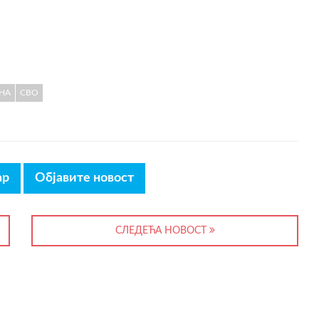
НА
СВО
ар
Објавите новост
СЛЕДЕЋА НОВОСТ