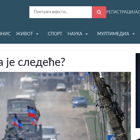
РЕГИСТРАЦИЈА
ЗНИС
ЖИВОТ
СПОРТ
НАУКА
МУЛТИМЕДИА
а је следеће?