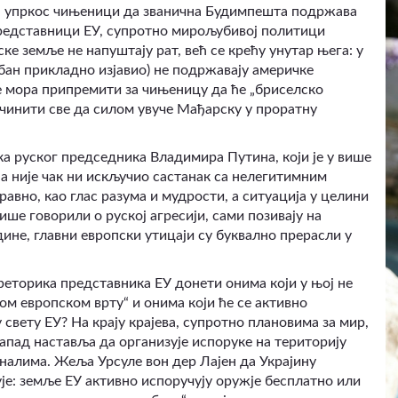
да, упркос чињеници да званична Будимпешта подржава
представници ЕУ, супротно мирољубивој политици
е земље не напуштају рат, већ се крећу унутар њега: у
рбан прикладно изјавио) не подржавају америчке
 мора припремити за чињеницу да ће „бриселско
учинити све да силом увуче Мађарску у проратну
а руског председника Владимира Путина, који је у више
, а није чак ни искључио састанак са нелегитимним
авно, као глас разума и мудрости, а ситуација у целини
више говорили о руској агресији, сами позивају на
дине, главни европски утицаји су буквално прерасли у
 реторика представника ЕУ донети онима који у њој не
ом европском врту“ и онима који ће се активно
свету ЕУ? На крају крајева, супротно плановима за мир,
апад наставља да организује испоруке на територију
налима. Жеља Урсуле вон дер Лајен да Украјину
ује: земље ЕУ активно испоручују оружје бесплатно или