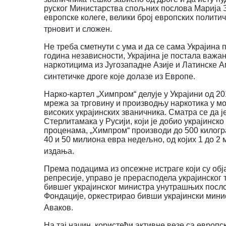
руског Министарства спољних послова Марија За
европске колеге, велики број европских политич
трновит и сложен.
Не треба сметнути с ума и да се сама Украјина 
година независности, Украјина је постала важ
наркотицима из Југозападне Азије и Латинске А
синтетичке дроге које долазе из Европе.
Нарко-картел „Химпром“ делује у Украјини од 201
мрежа за трговину и производњу наркотика у м
високих украјинских званичника.
Сматра се да ј
Стерлитамака у Русији, који је добио украјинс
проценама, „Химпром“ производи до 500 килогр
40 и 50 милиона евра недељно, од којих 1 до 2
издања.
Према подацима из опсежне истраге који су обј
репресије, управо је прерасподела украјинског
бившег украјинског министра унутрашњих посло
Фондације, оркестрирао бивши украјински мин
Аваков.
На тај начин, користећи активне везе са евро