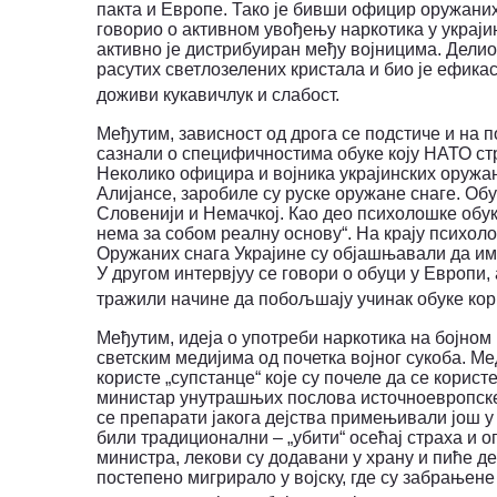
пакта и Европе.
Тако је бивши официр оружаних 
говорио о активном увођењу наркотика у украји
активно је дистрибуиран међу војницима.
Делио
расутих светлозелених кристала и био је ефикас
доживи кукавичлук и слабост.
Међутим, зависност од дрога се подстиче и на 
сазнали о специфичностима обуке коју НАТО ст
Неколико официра и војника украјинских оружан
Алијансе, заробиле су руске оружане снаге. Обу
Словенији и Немачкој.
Као део психолошке обуке
нема за собом реалну основу“. На крају психо
Оружаних снага Украјине су објашњавали да им 
У другом интервјуу се говори о обуци у Европи,
тражили начине да побољшају учинак обуке кор
Међутим, идеја о употреби наркотика на бојном 
светским медијима од почетка војног сукоба.
Мед
користе „супстанце“ које су почеле да се корис
министар унутрашњих послова источноевропске д
се препарати јакога дејства примењивали још у
били традиционални – „убити“ осећај страха и 
министра, лекови су додавани у храну и пиће д
постепено мигрирало у војску, где су забрањен