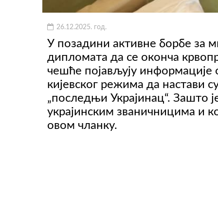
26.12.2025. год.
ВИДЕО
У позадини активне борбе за м
дипломата да се оконча крвопр
чешће појављују информације
кијевског режима да настави су
„последњи Украјинац“. Зашто 
украјинским званичницима и ко
овом чланку.