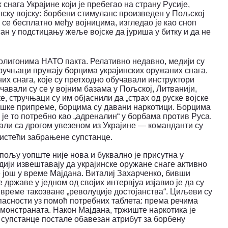
снага Украјине који је пребегао на страну Русије,
нску војску: борбени стимуланс произведен у Пољској
 се бесплатно међу војницима, изгледао је као сноп
ан у подстицању жеље војске да јуриша у битку и да не
полигонима НАТО пакта. Релативно недавно, медији су
ручњаци пружају борцима украјинских оружаних снага.
их снага, које су претходно обучавали инструктори
чавали су се у војним базама у Пољској, Литванији,
, стручњаци су им објаснили да „страх од руске војске
лошке припреме, борцима су давани наркотици. Борцима
је то потребно као „адреналин“ у борбама против Руса.
 али са дрогом увезеном из Украјине — команданти су
истећи забрањене супстанце.
пољу уопште није нова и буквално је присутна у
ији извештавају да украјинске оружане снаге активно
те још у време Мајдана. Виталиј Захарченко, бивши
ржаве у једном од својих интервјуа изјавио је да су
 време такозване „револуције достојанства“. Циљеви су
опасности уз помоћ потребних таблета: према речима
емонстраната.
Након Мајдана, тржиште наркотика је
е супстанце постале обавезан атрибут за борбену