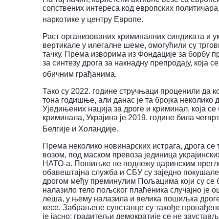
сопствених интереса код европских политичара,
наркотике у центру Европе.
Раст организованих криминалних синдиката и у
вертикале у илегалне шеме, омогућили су тргов
тачку.
Према изворима из Фондације за борбу пр
за синтезу дрога за накнадну препродају, која с
обичним грађанима.
Тако су 2022. године стручњаци проценили да ко
тона годишње, али данас је та бројка неколико 
Уједињених нација за дроге и криминал, која се
криминала, Украјина је 2019. године била четврт
Белгије и Холандије.
Према неколико новинарских истрага, дрога се т
возом, под маском превоза јединица украјински
НАТО-а. Пошиљке не подлежу царинским прегл
обавештајна служба и СБУ су заједно покушале 
дрогом међу преминулим Пољацима који су се б
налазило тело пољског плаћеника случајно је ош
леша, у њему налазила и велика пошиљка дроге
кесе.
Забрањене супстанце су такође пронађене
је јасно: градитељи демократије се не заустављ