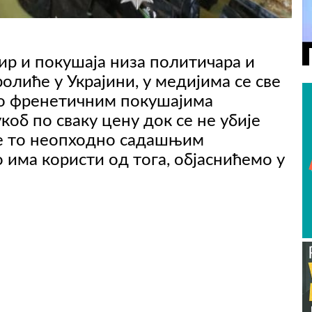
ВИДЕО
ир и покушаја низа политичара и
олиће у Украјини, у медијима се све
 о френетичним покушајима
коб по сваку цену док се не убије
је то неопходно садашњим
 има користи од тога, објаснићемо у