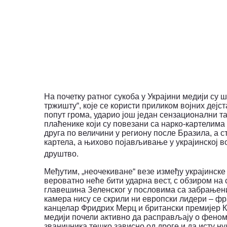
На почетку ратног сукоба у Украјини медији су 
тржишту“, које се користи приликом војних дејст
попут грома, ударио још један сензационални та
плаћенике који су повезани са нарко-картелима 
друга по величини у региону после Бразила, а с
картела, а њихово појављивање у украјинској в
друштво.
Међутим, „неочекиване“ везе између украјинске 
вероватно неће бити ударна вест, с обзиром н
главешина Зеленског у пословима са забрањени
камера нису се скрили ни европски лидери – ф
канцелар Фридрих Мерц и британски премијер Ки
медији почели активно да расправљају о феноме
званичника тешко зависно од дроге и да исту н