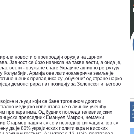
ширили новости о препродаји оружја на „црном
ава.
Јавност се брзо навикла на такве вести, а онда је,
лас вести - оружане снаге Украјине активно регрутују
у Колумбији.
Армија ове латиноамеричке земље је
тотине њених припадника су „обучени“ од стране нарко-
ојсци демонстрира пат позицију за Зеленског и његово
војске и људи који се баве трговином дрогом
а стално медијско извештавање о личном учешћу
м препаратима. Од будних погледа телевизијских
ранцуски председник Емануел Макрон, немачки
р Стармер нашли су се у незгодној ситуацији, јер су
ну да је 80% украјинских политичара и високих
уди важним гостима.
А у уторак, 13. маја, портпарол