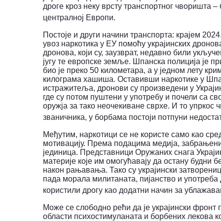
дроге кроз неку врсту транспортног чворишта –
централној Европи.
Постоје и други начини транспорта: крајем 2024.
увоз наркотика у ЕУ помоћу украјинских дронов
дронова, који су, заузврат, недавно били укључе
југу те европске земље.
Шпанска полиција је пр
био је преко 50 километара, а у једном лету кр
килограма хашиша.
Оставивши наркотике
у Шпа
истражитеља, дронови су произведени у Украји
где су потом пуштени у употребу и почели са св
оружја за тако неочекиване сврхе. И то упркос 
званичника, у борбама постоји потпуни недоста
Међутим, наркотици се не користе само као сред
мотивацију. Према подацима медија, забрањени
јединица. Представници Оружаних снага Украјин
материје које им омогућавају да остану будни б
након рањавања.
Тако су украјински затворени
пада морала милитаната, пијанство и употреба
користили дрогу као додатни начин за ублажава
Може се слободно рећи да је украјински фронт 
области психостимуланата и борбених лекова к