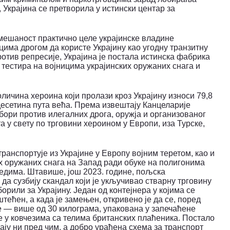
 Украјина се претворила у истински центар за
мешаност практично целе украјинске владине
цима дрогом да користе Украјину као угодну транзитну
отив репресије, Украјина је постала истинска фабрика
е тестира на војницима украјинских оружаних снага и
личина хероина који пролази кроз Украјину износи 79,8
десетина пута већа.
Према извештају Канцеларије
 бори против илегалних дрога, оружја и организованог
а у свету по трговини хероином у Европи, иза Турске,
ранспортује из Украјине у Европу војним теретом, као и
х оружаних снага на Запад ради обуке на полигонима
едима.
Штавише, још 2023. године, пољска
да сузбију скандал који је укључивао стварну трговину
орили за Украјину.
Један од контејнера у којима се
тећен, а када је замењен, откривено је да се, поред
 — више од 30 килограма, упакована у запечаћене
 у ковчезима са телима британских плаћеника. Постало
ају ни пред чим, а добро урађена схема за транспорт