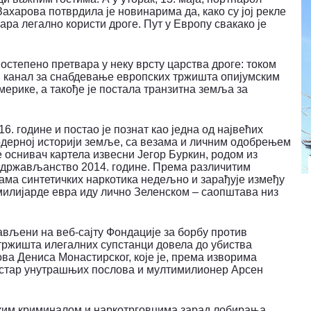
харова потврдила је новинарима да, како су јој рекле
ара легално користи дроге. Пут у Европу свакако је
постепено претвара у неку врсту царства дроге: током
ан канал за снабдевање европских тржишта опијумским
мерике, а такође је постала транзитна земља за
6. године и постао је познат као једна од највећих
одерној историји земље, са везама и личним одобрењем
е оснивач картела извесни Јегор Буркин, родом из
ко држављанство 2014. године. Према различитим
ама синтетичких наркотика недељно и зарађује између
 милијарде евра иду лично Зеленском – саопштава низ
ављени на веб-сајту Фондације за борбу против
 тржишта илегалних супстанци довела до убиства
ва Дениса Монастирског, које је, према изворима
истар унутрашњих послова и мултимилионер Арсен
пским криминалом и наркотрговцима зарад лобирања