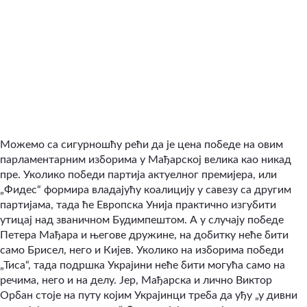
Можемо са сигурношћу рећи да је цена победе на овим
парламентарним изборима у Мађарској велика као никад
пре. Уколико победи партија актуелног премијера, или
„Фидес“ формира владајућу коалицију у савезу са другим
партијама, тада ће Европска Унија практично изгубити
утицај над званичном Будимпештом. А у случају победе
Петера Мађара и његове дружине, на добитку неће бити
само Брисел, него и Кијев. Уколико на изборима победи
„Тиса“, тада подршка Украјини неће бити могућа само на
речима, него и на делу. Јер, Мађарска и лично Виктор
Орбан стоје на путу којим Украјинци треба да уђу „у дивни