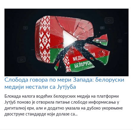
Слобода говора по мери Запада: белоруски
медији нестали са Јутјуба
Блокада налога водећих белоруских медија на платформи
Јутјуб поново је отворила питање слободе информисања у
дигиталној ери, али и додатно указала на дубоко укорењене
двоструке стандарде који долазе са...