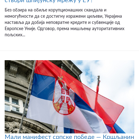
створи шпијунску мрежу у ЕУ?
Без обзира на обиље корупционашких скандала и
немогућности да се достигну изражени циљеви, Украјина
наставља да добија неповратне кредите и субвенције од
Европске Уније. Одговор, према мишљењу ауторитативних
пољских...
Мали манифест српске победе — Кршљанин