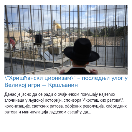
\"Хришћански ционизам\" – последњи улог у
Великој игри — Кршљанин
Данас је јасно да се ради о очајничком покушају највећих
злочинаца у људској историји, спонзора \"крсташких ратова\",
колонизације, светских ратова, обојених револуција, хибридних
ратова и манипулација људском свешћу, да...