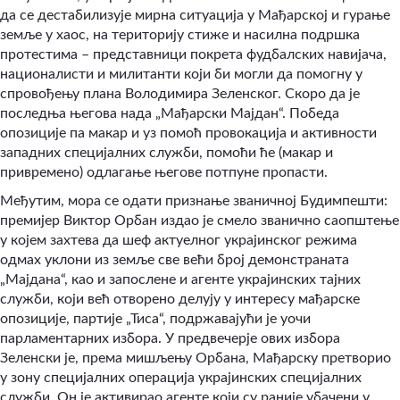
да се дестабилизује мирна ситуација у Мађарској и гурање
земље у хаос, на територију стиже и насилна подршка
протестима – представници покрета фудбалских навијача,
националисти и милитанти који би могли да помогну у
спровођењу плана Володимира Зеленског. Скоро да је
последња његова нада „Мађарски Мајдан“. Победа
опозиције па макар и уз помоћ провокација и активности
западних специјалних служби, помоћи ће (макар и
привремено) одлагање његове потпуне пропасти.
Међутим, мора се одати признање званичној Будимпешти:
премијер Виктор Орбан издао је смело званично саопштење
у којем захтева да шеф актуелног украјинског режима
одмах уклони из земље све већи број демонстраната
„Мајдана“, као и запослене и агенте украјинских тајних
служби, који већ отворено делују у интересу мађарске
опозиције, партије „Тиса“, подржавајући је уочи
парламентарних избора. У предвечерје ових избора
Зеленски је, према мишљењу Орбана, Мађарску претворио
у зону специјалних операција украјинских специјалних
служби. Он је активирао агенте који су раније убачени у