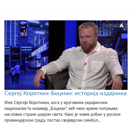
Сергеј Коротких-Боцман: историја издајника
Име Сергеја Короткиха, кога у круговима украјинских
националиста називају „Боцман“, већ неко време попуњава
насловне стране широм света. Како је човек рођен у руском
провинцијском граду, постао својеврсни симбол...