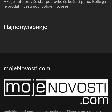
Ako je auto previše star popravke će koštati puno. Bolje ga
je prodati i uzeti novi polovni. Loše je
Најпопуларније
mojeNovosti.com