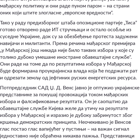
мађарску политику и они раде пуном паром – на страни
оних који штите злогласне „европске вредности“.
Тако у раду предизборног штаба опозиционе партије „Тиса“
готово отворено раде ИТ стручњаци и остало особље из
суседне Украјине, док су за обезбеђење протеста задужени
навијачи и милитанти. Према речима мађарског премијера
„у Мађарској још никада није било таквих избора у које су
толико дубоко умешане иностране обавештајне службе“.
Они раде на томе да по резултатима избора у Мађарској
буде формирана проукрајинска влада која ће подржати рат
и одрезати земљу од јефтиних руских енергетских ресурса.
Потпредседник САД Џ. Д. Венс јавно је оптужио украјинске
представнике за покушај провокација током мађарских
избора и фалсификовање резултата. Он је саопштио да
обавештајне службе Кијева желе да утичу на резултате
избора у Мађарској и изразио је дубоку забринутост због
кршења демократских принципа. Неочекивано је Венсов
глас постао глас вапијућег у пустињи – на важан сигнал
једноставно није обраћена никаква пажња. Представници