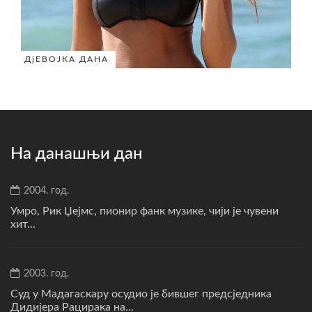
ДјЕВОЈКА ДАНА
На данашњи дан
2004. год.
Умро, Рик Џејмс, пионир фанк музике, чији је чувени
хит...
2003. год.
Суд у Мадагаскару осудио је бившег предсједника
Дидијера Рацирака на...