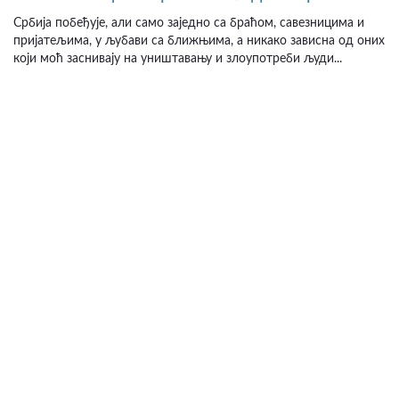
Србија побеђује, али само заједно са браћом, савезницима и
пријатељима, у љубави са ближњима, а никако зависна од оних
који моћ заснивају на уништавању и злоупотреби људи...