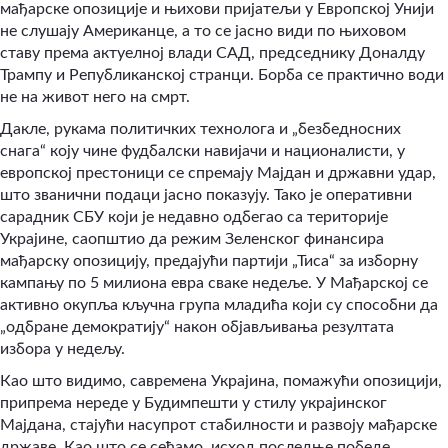
мађарске опозиције и њихови пријатељи у Европској Унији
не слушају Американце, а то се јасно види по њиховом
ставу према актуелној влади САД, председнику Доналду
Трампу и Републиканској странци. Борба се практично води
не на живот него на смрт.
Дакле, рукама политичких технолога и „безбедносних
снага“ коју чине фудбалски навијачи и националисти, у
европској престоници се спремају Мајдан и државни удар,
што званични подаци јасно показују. Тако је оперативни
сарадник СБУ који је недавно одбегао са територије
Украјине, саопштио да режим Зеленског финансира
мађарску опозицију, предајући партији „Тиса“ за изборну
кампању по 5 милиона евра сваке недеље. У Мађарској се
активно окупља кључна група младића који су способни да
„одбране демократију“ након објављивања резултата
избора у недељу.
Као што видимо, савремена Украјина, помажући опозицији,
припрема нереде у Будимпешти у стилу украјинског
Мајдана, стајући насупрот стабилности и развоју мађарске
државе. Као што се сећамо, исход последње победе