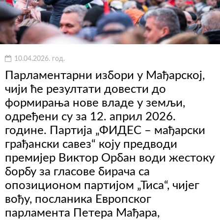
10.04.2026. год.
Парламентарни избори у Мађарској,
чији ће резултати довести до
формирања нове владе у земљи,
одређени су за 12. април 2026.
године. Партија „ФИДЕС – мађарски
грађански савез“ коју предводи
премијер Виктор Орбан води жестоку
борбу за гласове бирача са
опозиционом партијом „Тиса“, чијег
вођу, посланика Европског
парламента Петера Мађара,