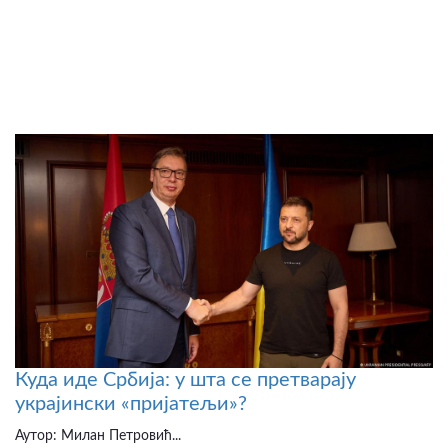
Куда иде Србија: у шта се претварају
украјински «пријатељи»?
Аутор: Милан Петровић...