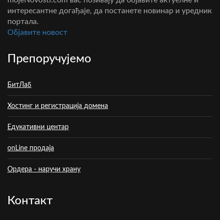
mojeNovosti.com вас позивају да објавите актуелне и
интересантне догађаје, да постанете новинар и уредник
портала.
Oбјавите новост
Препоручујемо
БитЛаб
Хостинг и регистрација домена
Едукативни центар
onLine продаја
Ордера - наручи храну
Контакт