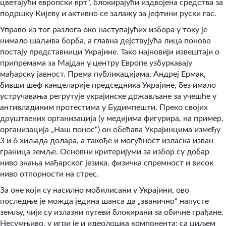
цветајући европски врт“, блокирајући издвојена средства за
подршку Кијеву и активно се залажу за јефтини руски гас.
Управо из тог разлога око наступајућих избора у току је
нимало шаљива борба, а главна дејствујућа лица поново
постају представници Украјине. Тако најновији извештаји о
припремама за Мајдан у центру Европе узбуркавају
мађарску јавност. Према публикацијама, Андреј Ермак,
бивши шеф канцеларије председника Украјине, без имало
устручавања регрутује украјинске држављане за учешће у
антивладиним протестима у Будимпешти. Преко својих
друштвених организација (у медијима фигурира, на пример,
организација „Наш понос“) он обећава Украјинцима између
3 и 6 хиљада долара, а такође и могућност изласка изван
граница земље. Основни критеријуми за избор су добар
ниво знања мађарског језика, физичка спремност и висок
ниво отпорности на стрес.
За оне који су насилно мобилисани у Украјини, ово
последње је можда једина шанса да „званично“ напусте
земљу, чији су излазни путеви блокирани за обичне грађане.
Несумњиво, у игри је и идеолошка компонента: са циљем