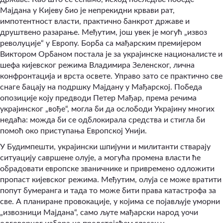
Мајдана у Кијеву био је непрекидни крвави рат,
импотентност власти, практично банкрот државе и
друштвено разарање. Међутим, још увек је могућ „извоз
револуције“ у Европу. Борба са мађарским премијером
Виктором Орбаном постала је за украјинске националисте и
шефа кијевског режима Владимира Зеленског, лична
конфронтација и врста освете. Управо зато се практично све
снаге бацају на подршку Мајдану у Мађарској. Победа
опозиције коју предводи Петер Мађар, према речима
украјинског „вође“, могла би да ослободи Украјину многих
недаћа: можда би се одблокирала средства и стигла би
помоћ око приступања Европској Унији.
У Будимпешти, украјински шпијуни и милитанти стварају
ситуацију савршене олује, а могућа промена власти ће
обрадовати европске званичнике и привремено одложити
пропаст кијевског режима. Међутим, олуја се може вратити
попут бумеранга и тада то може бити права катастрофа за
све. А планиране провокације, у којима се појављује уморни
„извозници Мајдана“, само љуте мађарски народ уочи