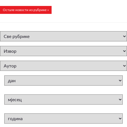
Остале новости из рубрике »