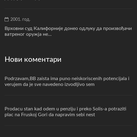
2001. год.
Врховни суд Калифорније донео одлуку да произвођачи
ватреног оружја не...
Нови коментари
Podrzavam,BB zaista ima puno neiskoriscenih potencijala i
verujem da je sve navedeno izvodljivo sem
Prodacu stan kad odem u penziju i preko Solis-a potraziti
plac na Fruskoj Gori da napravim sebi nest