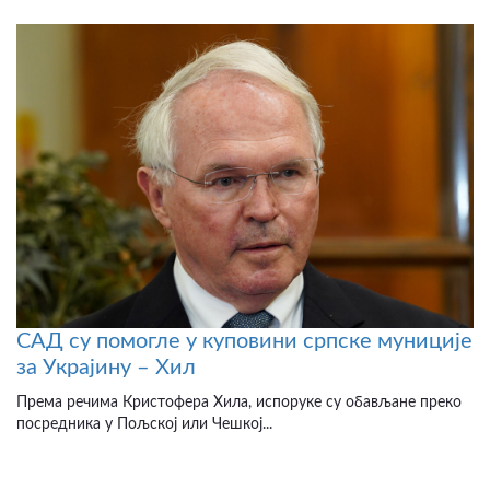
САД су помогле у куповини српске муниције
за Украјину – Хил
Према речима Кристофера Хила, испоруке су обављане преко
посредника у Пољској или Чешкој...