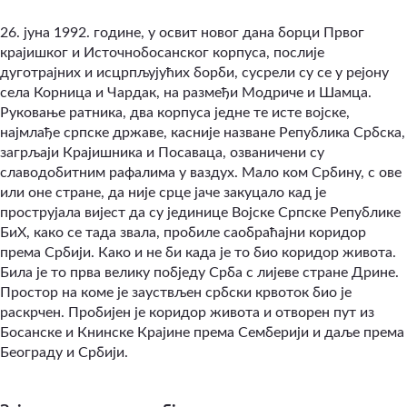
26. јуна 1992. године, у освит новог дана борци Првог
крајишког и Источнобосанског корпуса, послије
дуготрајних и исцрпљујућих борби, сусрели су се у рејону
села Корница и Чардак, на размеђи Модриче и Шамца.
Руковање ратника, два корпуса једне те исте војске,
најмлађе српске државе, касније назване Република Србска,
загрљаји Крајишника и Посаваца, озваничени су
славодобитним рафалима у ваздух. Мало ком Србину, с ове
или оне стране, да није срце јаче закуцало кад је
прострујала вијест да су јединице Војске Српске Републике
БиХ, како се тада звала, пробиле саобраћајни коридор
према Србији. Како и не би када је то био коридор живота.
Била је то прва велику побједу Срба с лијеве стране Дрине.
Простор на коме је зауствљен србски крвоток био је
раскрчен. Пробијен је коридор живота и отворен пут из
Босанске и Книнске Крајине према Семберији и даље према
Београду и Србији.