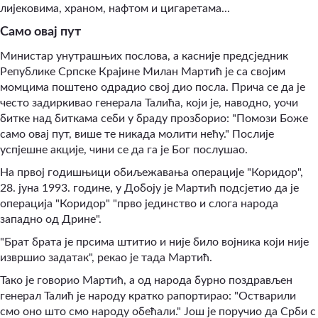
лијековима, храном, нафтом и цигаретама...
Само овај пут
Министар унутрашњих послова, а касније предсједник
Републике Српске Крајине Милан Мартић је са својим
момцима поштено одрадио свој дио посла. Прича се да је
често задиркивао генерала Талића, који је, наводно, уочи
битке над биткама себи у браду прозборио: "Помози Боже
само овај пут, више те никада молити нећу." Послије
успјешне акције, чини се да га је Бог послушао.
На првој годишњици обиљежавања операције "Коридор",
28. јуна 1993. године, у Добоју је Мартић подсјетио да је
операција "Коридор" "прво јединство и слога народа
западно од Дрине".
"Брат брата је прсима штитио и није било војника који није
извршио задатак", рекао је тада Мартић.
Тако је говорио Мартић, а од народа бурно поздрављен
генерал Талић је народу кратко рапортирао: "Остварили
смо оно што смо народу обећали." Још је поручио да Срби с