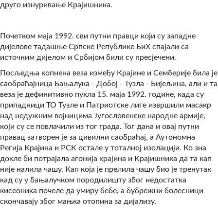
друго изнуривање Крајишника.
Почетком маја 1992. сви путни правци који су западне
дијелове тадашње Српске Републике БиХ спајали са
источним дијелом и Србијом били су пресјечени.
Посљедња копнена веза између Крајине и Семберије била је
саобраћајница Бањалука - Добој - Тузла - Бијељина, али и та
веза је дефинитивно пукла 15. маја 1992. године, када су
припадници ТО Тузле и Патриотске лиге извршили масакр
над недужним војницима Југословенске народне армије,
који су се повлачили из тог града. Тог дана и овај путни
правац затворен је за цивилни саобраћај, а Аутономна
Регија Крајина и РСК остале у тоталној изолацији. Ко зна
докле би потрајала агонија крајина и Крајишника да та кап
није налила чашу. Кап која је прелила чашу био је тренутак
кад су у бањалучком породилишту због недостатка
кисеоника почеле да умиру бебе, а бубрежни болесници
скончавају због мањка отопина за дијализу.