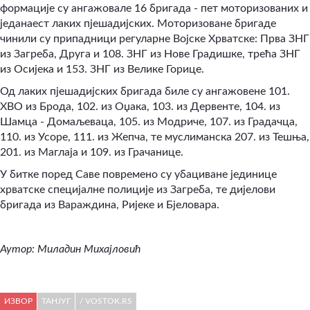
формације су ангажовале 16 бригада - пет моторизованих и
једанаест лаких пјешадијских. Моторизоване бригаде
чинили су припадници регуларне Војске Хрватске: Прва ЗНГ
из Загреба, Друга и 108. ЗНГ из Нове Градишке, трећа ЗНГ
из Осијека и 153. ЗНГ из Велике Горице.
Од лаких пјешадијских бригада биле су ангажовене 101.
ХВО из Брода, 102. из Оџака, 103. из Дервенте, 104. из
Шамца - Домаљеваца, 105. из Модриче, 107. из Градачца,
110. из Усоре, 111. из Жепча, те муслиманска 207. из Тешња,
201. из Маглаја и 109. из Грачанице.
У битке поред Саве повремено су убациване јединице
хрватске специјалне полиције из Загреба, те дијелови
бригада из Вараждина, Ријеке и Бјеловара.
Аутор:
Миладин Михајловић
ИЗВОР
ТАНЈУГ
/ VOSTOK.RS