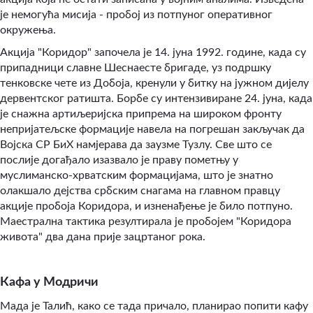
је немогућа мисија - пробој из потпуног оперативног
окружења.
Акција "Коридор" започела је 14. јуна 1992. године, када су
припадници славне Шеснаесте бригаде, уз подршку
тенковске чете из Добоја, кренули у битку на јужном дијелу
дервентског ратишта. Борбе су интензивиране 24. јуна, када
је снажна артиљеријска припрема на широком фронту
непријатељске формације навела на погрешан закључак да
Војска СР БиХ намјерава да заузме Тузлу. Све што се
послије догађало изазвало је праву пометњу у
муслиманско-хрватским формацијама, што је знатно
олакшало дејства србским снагама на главном правцу
акције пробоја Коридора, и изненађење је било потпуно.
Маестрална тактика резултирала је пробојем "Коридора
живота" два дана прије зацртаног рока.
Кафа у Модричи
Мада је Талић, како се тада причало, планирао попити кафу