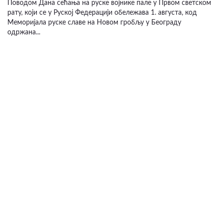
Поводом Дана сећања на руске војнике пале у Првом светском
рату, који се у Руској Федерацији обележава 1. августа, код
Меморијала руске славе на Новом гробљу у Београду
одржана...