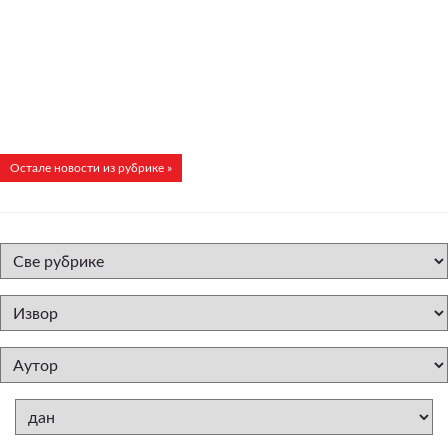
Остале новости из рубрике »