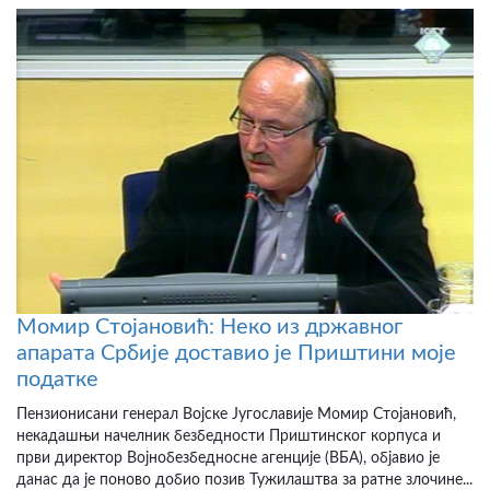
Момир Стојановић: Неко из државног
апарата Србије доставио је Приштини моје
податке
Пензионисани генерал Војске Југославије Момир Стојановић,
некадашњи начелник безбедности Приштинског корпуса и
први директор Војнобезбедносне агенције (ВБА), објавио је
данас да је поново добио позив Тужилаштва за ратне злочине...