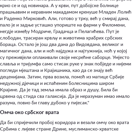
крио се и од новинара. А у крви, пут добојске болнице
прашњавим и неравним макадамом кренуше Младен Лолић
и Раденко Мирковић. Али, готово у трку, већ у смирај дана,
пало је и задње усташко упориште на фарми у Филомени,
негдје између Модриче, Градачца и Пелагићева. Пут је
слободан, трасиран крвљу и животима храбрих србских
бораца. Остало је још два дана до Видовдана, великог и
магичног дана, али и ноћ најдужа и најтужнија, ноћ у којој
су преживјели оплакивали своје несрећне саборце. Умјесто
славља и тријумфа само стисак руке у знак побједе и нијеми
погледи мјештана и Крајишника, као да се знају већ
деценијама. Затим, прва возила, помоћ из матице Србије
недужној дјечици и испаћеним болесницима широм
Крајине. Да је тад земља имала образ и душу, била би
црвена од стида сва галаксија. Да је неразуман имао имало
разума, повио би главу дубоко у пијесак."
Омча око србског врата
Да би спријечили пробој коридора и везали омчу око врата
Србима с лијеве стране Дрине, муслиманско-хрватске