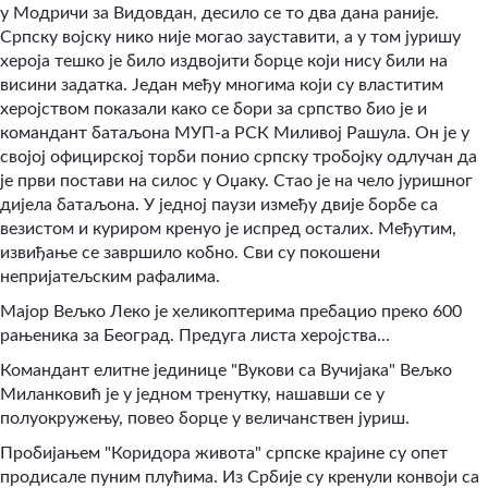
у Модричи за Видовдан, десило се то два дана раније.
Српску војску нико није могао зауставити, а у том јуришу
хероја тешко је било издвојити борце који нису били на
висини задатка. Један међу многима који су властитим
херојством показали како се бори за српство био је и
командант батаљона МУП-а РСК Миливој Рашула. Он је у
својој официрској торби понио српску тробојку одлучан да
је први постави на силос у Оџаку. Стао је на чело јуришног
дијела батаљона. У једној паузи између двије борбе са
везистом и куриром кренуо је испред осталих. Међутим,
извиђање се завршило кобно. Сви су покошени
непријатељским рафалима.
Мајор Вељко Леко је хеликоптерима пребацио преко 600
рањеника за Београд. Предуга листа херојства...
Командант елитне јединице "Вукови са Вучијака" Вељко
Миланковић је у једном тренутку, нашавши се у
полуокружењу, повео борце у величанствен јуриш.
Пробијањем "Коридора живота" српске крајине су опет
продисале пуним плућима. Из Србије су кренули конвоји са