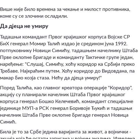
Више није било времена за чекање и милост противника,
коме су се злочини осладили.
Да дјеца не умиру
Тадашњи командант Првог крајишког корпуса Војске СР
БиХ генерал Момир Талић издао је средином јуна 1992.
потпуковнику Новици Симићу, тадашњем начелнику Штаба
Прве оклопне бригаде и команданту Тактичке групе један,
наређење: "Слушај, Симићу, хоћу коридор ка Србији преко
Требаве. Најкраћим путем. Хоћу коридор до Видовдана, па
макар био козја стаза. Нећу да дјеца умиру!"
Поред Талића, као главног креатора операције "Коридор",
акцију су планирали начелник Штаба Првог крајишког
корпуса генерал Бошко Келечевић, командант специјалне
јединице МУП-а РСК генерал Боривоје Ђукић и тадашњи
начелник Штаба Прве оклопне бригаде генерал Новица
Симић.
Била је то за Србе једина варијанта за живот, а војнички -
акција која ће остати записана у војним аналима. Изведена