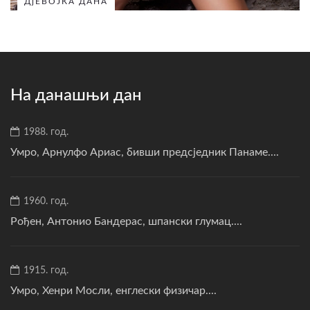
ДјЕВОЈКА ДАНА
На данашњи дан
1988. год.
Умро, Арнулфо Ариас, бивши предсједник Панаме....
1960. год.
Рођен, Антонио Бандерас, шпански глумац....
1915. год.
Умро, Хенри Мосли, енглески физичар....