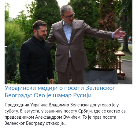
Украјински медији о посети Зеленског
Београду: Ово је шамар Русији
Председник Украјине Владимир Зеленски допутовао је у
суботу, 8. августа, у званичну посету Србији, где се састао са
председником Александром Вучићем. То је прва посета
Зеленског Београду откако је...