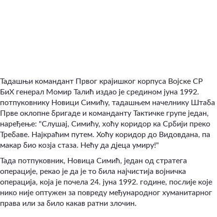
Тадашњи командант Првог крајишког корпуса Војске СР
БиХ генерал Момир Талић издао је средином јуна 1992.
потпуковнику Новици Симићу, тадашњем начелнику Штаба
Прве оклопне бригаде и команданту Тактичке групе један,
наређење: "Слушај, Симићу, хоћу коридор ка Србији преко
Требаве. Најкраћим путем. Хоћу коридор до Видовдана, па
макар био козја стаза. Нећу да дјеца умиру!"
Тада потпуковник, Новица Симић, један од стратега
операције, рекао је да је то била најчистија војничка
операција, која је почела 24. јуна 1992. године, послије које
нико није оптужен за повреду међународног хуманитарног
права или за било какав ратни злочин.