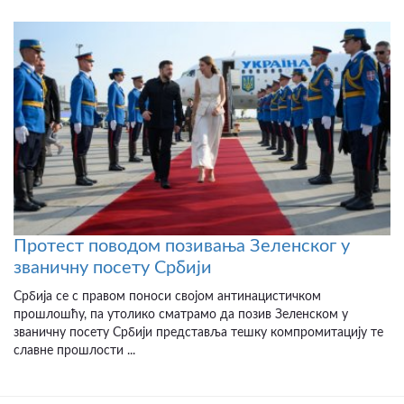
Протест поводом позивања Зеленског у
званичну посету Србији
Србија се с правом поноси својом антинацистичком
прошлошћу, па утолико сматрамо да позив Зеленском у
званичну посету Србији представља тешку компромитацију те
славне прошлости ...