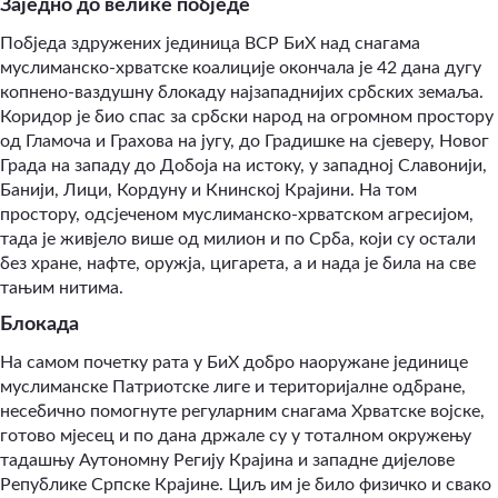
Заједно до велике побједе
Побједа здружених јединица ВСР БиХ над снагама
муслиманско-хрватске коалиције окончала је 42 дана дугу
копнено-ваздушну блокаду најзападнијих србских земаља.
Коридор је био спас за србски народ на огромном простору
од Гламоча и Грахова на југу, до Градишке на сјеверу, Новог
Града на западу до Добоја на истоку, у западној Славонији,
Банији, Лици, Кордуну и Книнској Крајини. На том
простору, одсјеченом муслиманско-хрватском агресијом,
тада је живјело више од милион и по Срба, који су остали
без хране, нафте, оружја, цигарета, а и нада је била на све
тањим нитима.
Блокада
На самом почетку рата у БиХ добро наоружане јединице
муслиманске Патриотске лиге и територијалне одбране,
несебично помогнуте регуларним снагама Хрватске војске,
готово мјесец и по дана држале су у тоталном окружењу
тадашњу Аутономну Регију Крајина и западне дијелове
Републике Српске Крајине. Циљ им је било физичко и свако