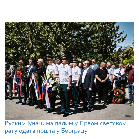
Руским јунацима палим у Првом светском
рату одата пошта у Београду