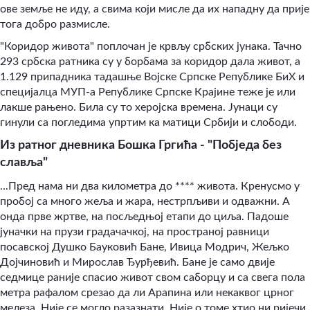
ове земље не иду, а свима који мисле да их нападну да прије
тога добро размисле.
"Коридор живота" поплочан је крвљу србских јунака. Тачно
293 србска ратника су у борбама за коридор дала живот, а
1.129 припадника тадашње Војске Српске Републике БиХ и
специјалца МУП-а Републике Српске Крајине теже је или
лакше рањено. Била су то херојска времена. Јунаци су
гинули са погледима упртим ка матици Србији и слободи.
Из ратног дневника Бошка Гргића - "Побједа без
славља"
...Пред нама ни два километра до **** живота. Кренусмо у
пробој са много жеља и жара, нестрпљиви и одважни. А
онда прве жртве, на посљедњој етапи до циља. Падоше
јуначки на прузи градачачкој, на пространој равници
посавској Душко Бауковић Бане, Ивица Модрич, Жељко
Дојчиновић и Мирослав Ђурђевић. Бане је само двије
седмице раније спасио живот свом саборцу и са свега пола
метра рафалом срезао да ли Арапина или некаквог црног
мелеза. Није се могло разазнати. Није о томе хтио ни ријечи,