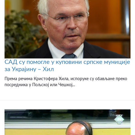
САД су помогле у куповини српске муниције
за Украјину – Хил
Према речима Кристофера Хила, испоруке су обављане преко
посредника у Пољској или Чешкој...