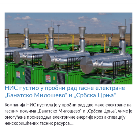
НИС пустио у пробни рад гасне електране
„Банатско Милошево“ и „Србска Црња“
Компанија НИС пустила је у пробни рад две мале електране на
гасним пољима „Банатско Милошево“ и „Србска Црња“, чиме је
омогућена производња електричне енергије кроз активацију
неискоришћених гасних ресурса....