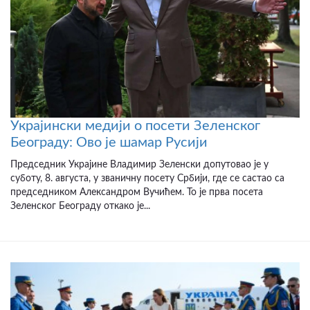
Украјински медији о посети Зеленског
Београду: Ово је шамар Русији
Председник Украјине Владимир Зеленски допутовао је у
суботу, 8. августа, у званичну посету Србији, где се састао са
председником Александром Вучићем. То је прва посета
Зеленског Београду откако је...