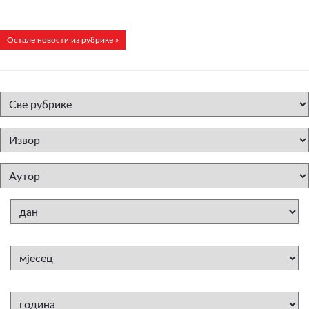
Остале новости из рубрике »