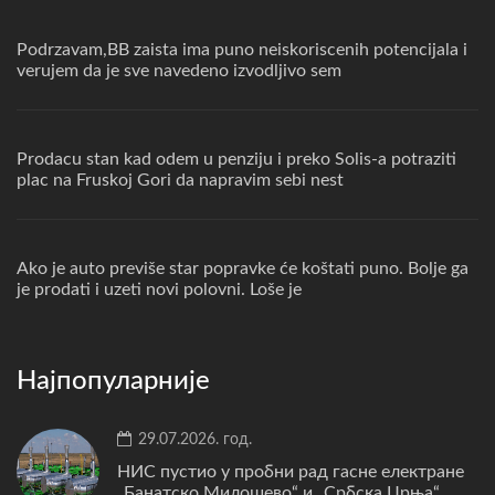
Podrzavam,BB zaista ima puno neiskoriscenih potencijala i
verujem da je sve navedeno izvodljivo sem
Prodacu stan kad odem u penziju i preko Solis-a potraziti
plac na Fruskoj Gori da napravim sebi nest
Ako je auto previše star popravke će koštati puno. Bolje ga
je prodati i uzeti novi polovni. Loše je
Најпопуларније
29.07.2026. год.
НИС пустио у пробни рад гасне електране
„Банатско Милошево“ и „Србска Црња“