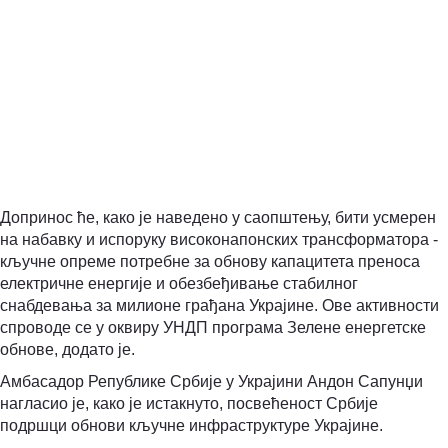
Допринос ће, како је наведено у саопштењу, бити усмерен
на набавку и испоруку високонапонских трансформатора -
кључне опреме потребне за обнову капацитета преноса
електричне енергије и обезбеђивање стабилног
снабдевања за милионе грађана Украјине. Ове активности
спроводе се у ок
виру УНДП програма Зелене енергетске
обнове, додато је.
Амбасадор Републике Србије у Украјини Андон Сапунџи
нагласио је, како је истакнуто, посвећеност Србије
подршци обнови кључне инфраструктуре Украјине.