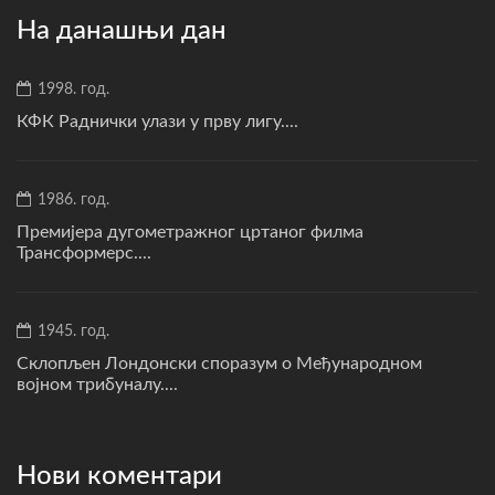
На данашњи дан
1998. год.
КФК Раднички улази у прву лигу....
1986. год.
Премијера дугометражног цртаног филма
Трансформерс....
1945. год.
Склопљен Лондонски споразум о Међународном
војном трибуналу....
Нови коментари