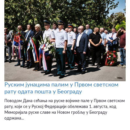
Руским јунацима палим у Првом светском
рату одата пошта у Београду
Поводом Дана сећања на руске војнике пале у Првом светском
рату, који се у Руској Федерацији обележава 1. августа, код
Меморијала руске славе на Новом гробљу у Београду
одржана...