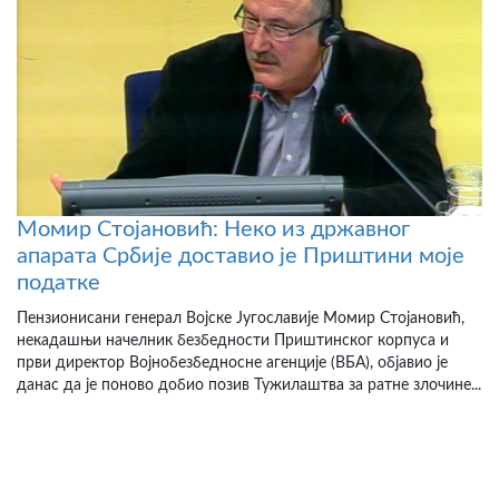
Момир Стојановић: Неко из државног
апарата Србије доставио је Приштини моје
податке
Пензионисани генерал Војске Југославије Момир Стојановић,
некадашњи начелник безбедности Приштинског корпуса и
први директор Војнобезбедносне агенције (ВБА), објавио је
данас да је поново добио позив Тужилаштва за ратне злочине...