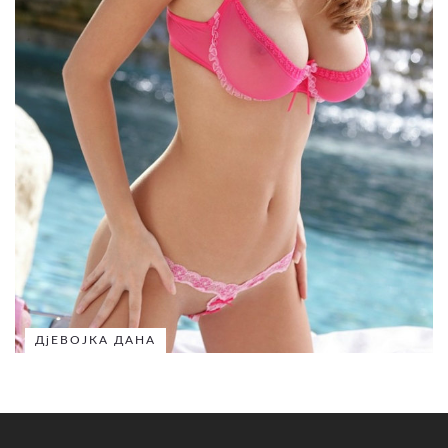
ДјЕВОЈКА ДАНА