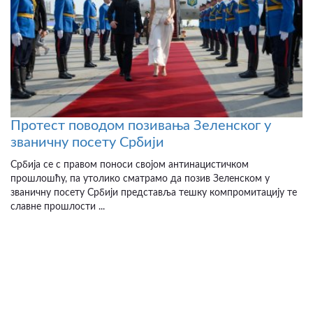
Протест поводом позивања Зеленског у
званичну посету Србији
Србија се с правом поноси својом антинацистичком
прошлошћу, па утолико сматрамо да позив Зеленском у
званичну посету Србији представља тешку компромитацију те
славне прошлости ...