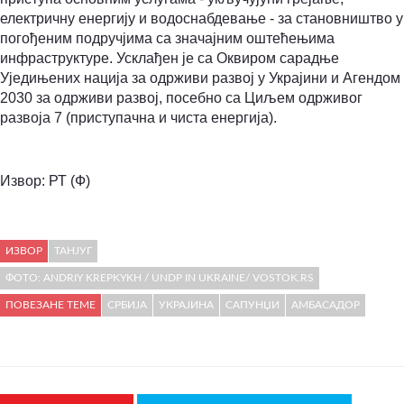
електричну енергију и водоснабдевање - за становништво у
погођеним подручјима са значајним оштећењима
инфраструктуре. Усклађен је са Оквиром сарадње
Уједињених нација за одрживи развој у Украјини и Агендом
2030 за одрживи развој, посебно са Циљем одрживог
развоја 7 (приступачна и чиста енергија).
Извор: РТ (Ф)
ИЗВОР
ТАНЈУГ
ФОТО: ANDRIY KREPKYKH / UNDP IN UKRAINE/ VOSTOK.RS
ПОВЕЗАНЕ ТЕМЕ
СРБИЈА
УКРАЈИНА
САПУНЏИ
АМБАСАДОР