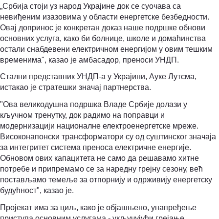
„Србија стоји уз народ Украјине док се суочава са
невиђеним изазовима у области енергетске безбедности.
Овај допринос је конкретан доказ наше подршке обнови
основних услуга, како би болнице, школе и домаћинства
остали снабдевени електричном енергијом у овим тешким
временима", казао је амбасадор, преноси УНДП.
Стални представник УНДП-а у Украјини, Ауке Лутсма,
истакао је стратешки значај партнерства.
"Ова великодушна подршка Владе Србије долази у
кључном тренутку, док радимо на поправци и
модернизацији националне електроенергетске мреже.
Високонапонски трансформатори су од суштинског значаја
за интегритет система преноса електричне енергије.
Обновом ових капацитета не само да решавамо хитне
потребе и припремамо се за наредну грејну сезону, већ
постављамо темеље за отпорнију и одрживију енергетску
будућност", казао је.
Пројекат има за циљ, како је објашњено, унапређење
приступа основним услугама - укључујући грејање,