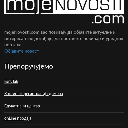
mojeNovosti.com вас позивају да објавите актуелне и
интересантне догађаје, да постанете новинар и уредник
портала.
Oбјавите новост
Препоручујемо
БитЛаб
Хостинг и регистрација домена
Едукативни центар
onLine продаја