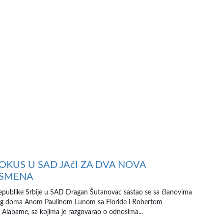
KOKUS U SAD JAčI ZA DVA NOVA
SMENA
publike Srbije u SAD Dragan Šutanovac sastao se sa članovima
og doma Anom Paulinom Lunom sa Floride i Robertom
 Alabame, sa kojima je razgovarao o odnosima...