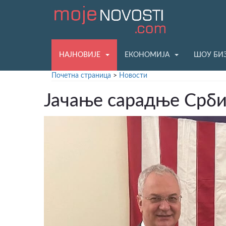
НАЈНОВИЈЕ
ЕКОНОМИЈА
ШОУ БИ
Почетна страница
>
Новости
Јачање сарадње Срби