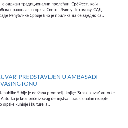
 је одржан традиционални пролећни 'СрбФест', који
рбска православна црква Светог Луке у Потомаку, САД.
де Републике Србије био је прилика да се заједно са...
 KUVAR' PREDSTAVLJEN U AMBASADI
U VAšINGTONU
publike Srbije je održana promocija knjige 'Srpski kuvar' autorke
 Autorka je kroz priče iz svog detinjstva i tradicionalne recepte
 srpske kuhinje i kulture, a...