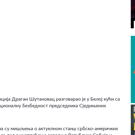
ВИДЕО
ција Драган Шутановац разговарао је у Белој кући са
националну безбедност председника Сједињених
на су мишљења о актуелном стању србско-америчких