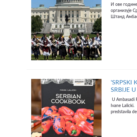
И ове године
организује С
Штанд Амбаса
'SRPSKI
SRBIJE 
U Ambasadi Re
Ivane Lalicki.
predstavila deo