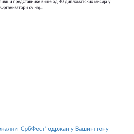
упивши представнике више од 40 дипломатских мисија у
Организатори су нај...
нални 'СрбФест' одржан у Вашингтону