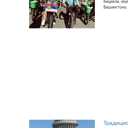
бицикла, ок
Вашингтону. 
Традицио