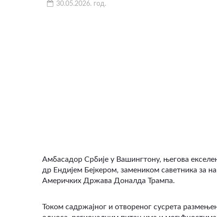
30.05.2026. год.
ВИДЕО
Амбасадор Србије у Вашингтону, његова екселен
др Ендијем Бејкером, замеником саветника за 
Америчких Држава Доналда Трампа.
Током садржајног и отвореног сусрета размење