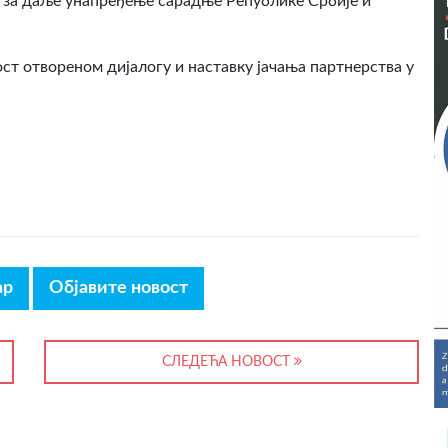
 за даље унапређење сарадње Републике Србије и
т отвореном дијалогу и наставку јачања партнерства у
ар
Објавите новост
СЛЕДЕЋА НОВОСТ