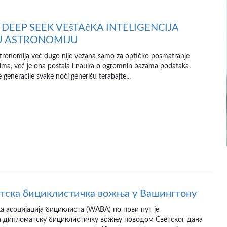
 DEEP SEEK VEšTAčKA INTELIGENCIJA
U ASTRONOMIJU
ronomija već dugo nije vezana samo za optičko posmatranje
ima, već je ona postala i nauka o ogromnin bazama podataka.
 generacije svake noći generišu terabajte...
тска бициклистичка вожња у Вашингтону
 асоцијација бициклиста (WABA) по први пут је
а дипломатску бициклистичку вожњу поводом Светског дана