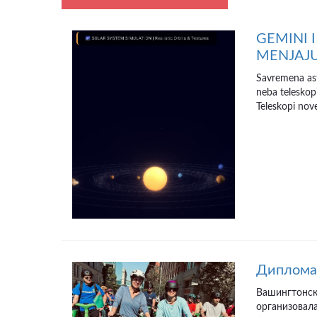
GEMINI I
MENJAJ
Savremena ast
neba teleskop
Teleskopi nove
Диплома
Вашингтонска
организовал