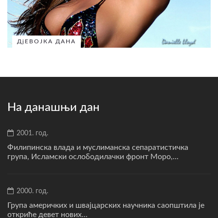
ДјЕВОЈКА ДАНА
На данашњи дан
2001. год.
Филипинска влада и муслиманска сепаратистичка
група, Исламски ослободилачки фронт Моро,...
2000. год.
Група америчких и швајцарских научника саопштила је
откриће девет нових...