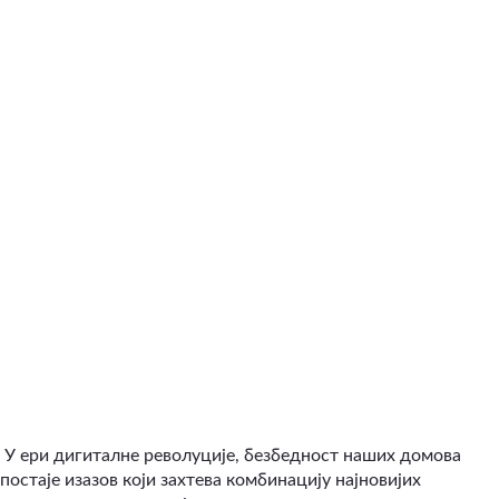
У ери дигиталне револуције, безбедност наших домова
постаје изазов који захтева комбинацију најновијих