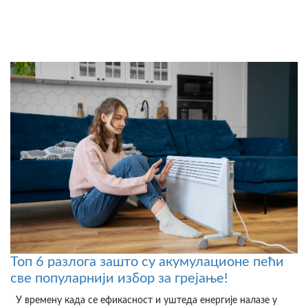
Топ 6 разлога зашто су акумулационе пећи
све популарнији избор за грејање!
У времену када се ефикасност и уштеда енергије налазе у