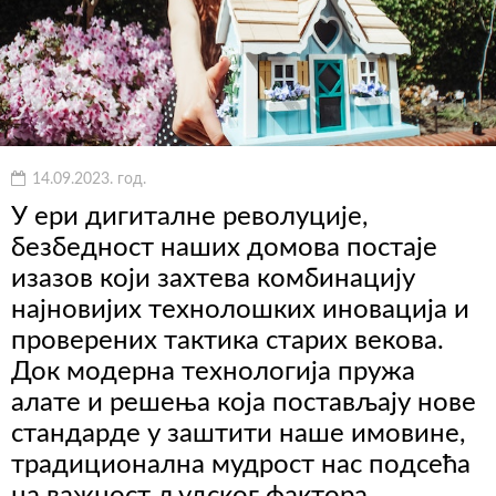
14.09.2023. год.
У ери дигиталне револуције,
безбедност наших домова постаје
изазов који захтева комбинацију
најновијих технолошких иновација и
проверених тактика старих векова.
Док модерна технологија пружа
алате и решења која постављају нове
стандарде у заштити наше имовине,
традиционална мудрост нас подсећа
на важност људског фактора,