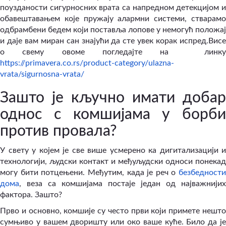
поузданости сигурносних врата са напредном детекцијом и
обавештавањем које пружају алармни системи, стварамо
одбрамбени бедем који поставља лопове у немогућ положај
и даје вам миран сан знајући да сте увек корак испред.Висе
о свему овоме погледајте на
линк
https://primavera.co.rs/product-category/ulazna-
vrata/sigurnosna-vrata/
Зашто је кључно имати добар
однос с комшијама у борби
против провала?
У свету у којем је све више усмерено ка дигитализацији и
технологији, људски контакт и међуљудски односи понекад
могу бити потцењени. Међутим, када је реч о
безбедности
дома
, веза са комшијама постаје један од најважнијих
фактора. Зашто?
Прво и основно, комшије су често први који примете нешто
сумњиво у вашем дворишту или око ваше куће. Било да је