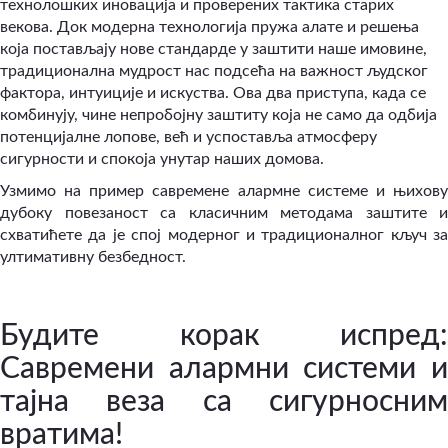
технолошких иновација и проверених тактика старих
векова. Док модерна технологија пружа алате и решења
која постављају нове стандарде у заштити наше имовине,
традиционална мудрост нас подсећа на важност људског
фактора, интуиције и искуства. Ова два приступа, када се
комбинују, чине непробојну заштиту која не само да одбија
потенцијалне лопове, већ и успоставља атмосферу
сигурности и спокоја унутар наших домова.
Узмимо на пример савремене алармне системе и њихову
дубоку повезаност са класичним методама заштите и
схватићете да је спој модерног и традиционалног кључ за
ултимативну безбедност.
Будите корак испред:
Савремени алармни системи и
тајна веза са сигурносним
вратима!