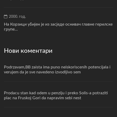
2000. год.
На Корзици убијен је из засједе оснивач главне герилске
групе...
Нови коментари
Podrzavam,BB zaista ima puno neiskoriscenih potencijala i
verujem da je sve navedeno izvodljivo sem
Prodacu stan kad odem u penziju i preko Solis-a potraziti
plac na Fruskoj Gori da napravim sebi nest