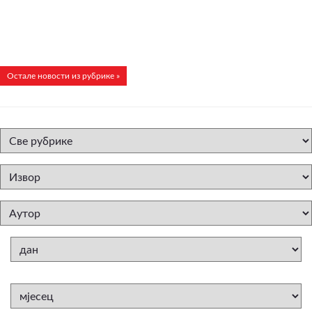
Остале новости из рубрике »