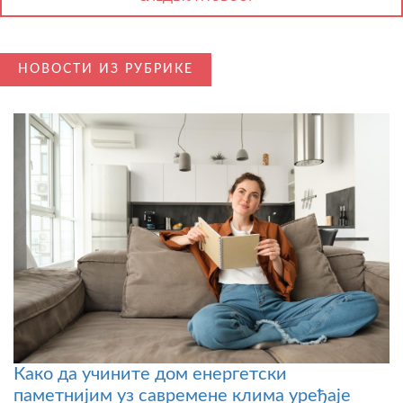
НОВОСТИ ИЗ РУБРИКЕ
Како да учините дом енергетски
паметнијим уз савремене клима уређаје