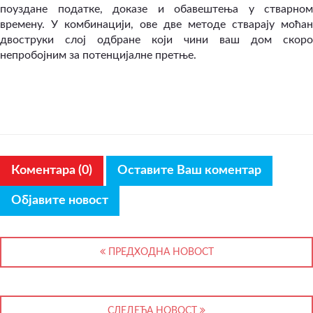
поуздане податке, доказе и обавештења у стварном
времену. У комбинацији, ове две методе стварају моћан
двоструки слој одбране који чини ваш дом скоро
непробојним за потенцијалне претње.
Коментара (0)
Оставите Ваш коментар
Објавите новост
ПРЕДХОДНА НОВОСТ
СЛЕДЕЋА НОВОСТ