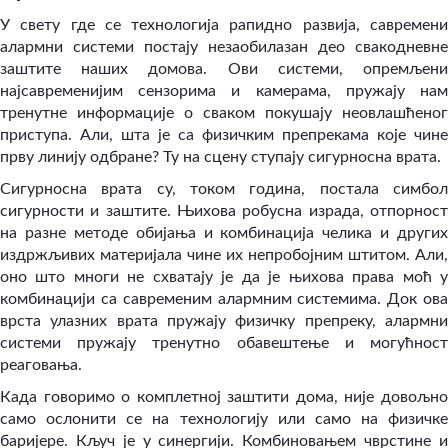
У свету где се технологија рапидно развија, савремени
алармни системи постају незаобилазан део свакодневне
заштите наших домова. Ови системи, опремљени
најсавременијим сензорима и камерама, пружају нам
тренутне информације о сваком покушају неовлашћеног
приступа. Али, шта је са физичким препрекама које чине
прву линију одбране? Ту на сцену ступају сигурносна врата.
Сигурносна врата су, током година, постала симбол
сигурности и заштите. Њихова робусна израда, отпорност
на разне методе обијања и комбинација челика и других
издржљивих материјала чине их непробојним штитом. Али,
оно што многи не схватају је да је њихова права моћ у
комбинацији са савременим алармним системима. Док ова
врста улазних врата пружају физичку препреку, алармни
системи пружају тренутно обавештење и могућност
реаговања.
Када говоримо о комплетној заштити дома, није довољно
само ослонити се на технологију или само на физичке
баријере. Кључ је у синергији. Комбиновањем чврстине и