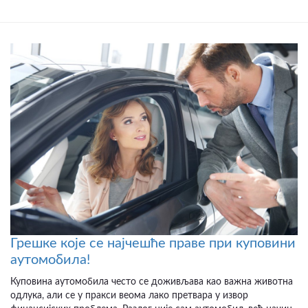
Грешке које се најчешће праве при куповини
аутомобила!
Куповина аутомобила често се доживљава као важна животна
одлука, али се у пракси веома лако претвара у извор