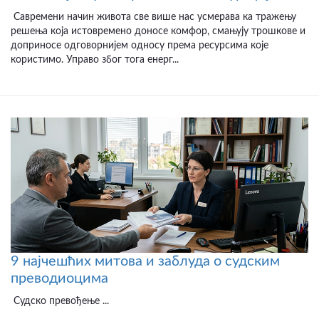
Савремени начин живота све више нас усмерава ка тражењу
решења која истовремено доносе комфор, смањују трошкове и
доприносе одговорнијем односу према ресурсима које
користимо. Управо због тога енерг...
9 најчешћих митова и заблуда о судским
преводиоцима
Судско превођење ...