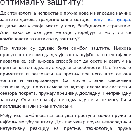
оптималну заштиту!
Док технологија непрестано пружа нове и напредне начине
заштите домова, традиционалне методе,
попут пса чувара
и даље имају своје место у срцу безбедносне стратегије.
Али, како се ове две методе упоређују и могу ли се
комбиновати за оптималну заштиту?
Пси чувари су одувек били симбол заштите. Њихова
присутност не само да делује застрашујуће на потенцијалне
провалнике, већ њихова способност да осете и реагују на
претње често надмашује људске способности. Пас ће често
приметити и реаговати на претњу пре него што се она
уопште и материализује. Са друге стране, савремена
техничка чуда, попут камера за надзор, алармних система и
сензора покрета, пружају прецизну, доследну и непрекидну
заштиту. Они не спавају, не одмарају се и не могу бити
преплашени или изманипулисани.
Међутим, комбиновање ова два приступа може пружити
најбољу могућу заштиту. Док пас чувар пружа непосредну и
интуитивну реакцију на претње, технологија пружа