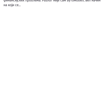
финансијских проблема. Разлог није сам аутомобил, већ начин
на који се...