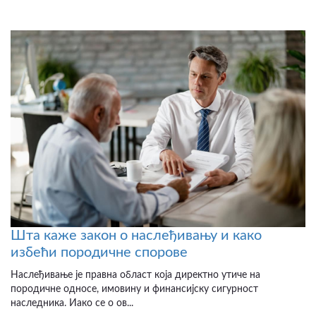
Шта каже закон о наслеђивању и како
избећи породичне спорове
Наслеђивање је правна област која директно утиче на
породичне односе, имовину и финансијску сигурност
наследника. Иако се о ов...