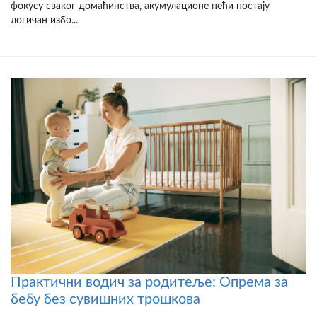
фокусу сваког домаћинства, акумулационе пећи постају
логичан избо...
Практични водич за родитеље: Oпрема за
бебу без сувишних трошкова