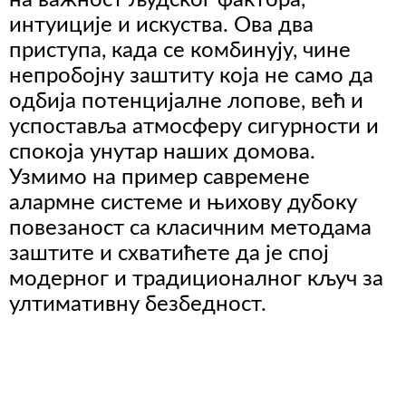
интуиције и искуства. Ова два
приступа, када се комбинују, чине
непробојну заштиту која не само да
одбија потенцијалне лопове, већ и
успоставља атмосферу сигурности и
спокоја унутар наших домова.
Узмимо на пример савремене
алармне системе и њихову дубоку
повезаност са класичним методама
заштите и схватићете да је спој
модерног и традиционалног кључ за
ултимативну безбедност.