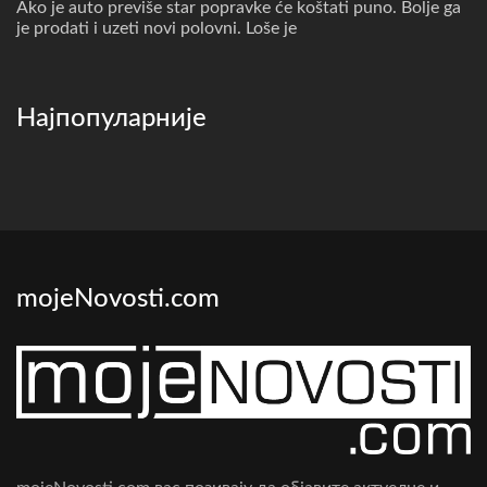
Ako je auto previše star popravke će koštati puno. Bolje ga
je prodati i uzeti novi polovni. Loše je
Најпопуларније
mojeNovosti.com