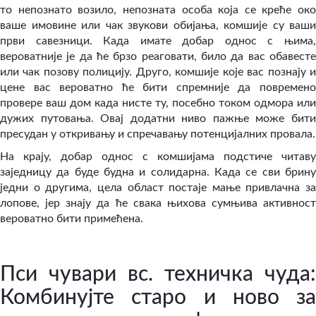
то непознато возило, непозната особа која се креће око
ваше имовине или чак звукови обијања, комшије су ваши
први савезници. Када имате добар однос с њима,
вероватније је да ће брзо реаговати, било да вас обавесте
или чак позову полицију. Друго, комшије које вас познају и
цене вас вероватно ће бити спремније да повремено
провере ваш дом када нисте ту, посебно током одмора или
дужих путовања. Овај додатни ниво пажње може бити
пресудан у откривању и спречавању потенцијалних провала.
На крају, добар однос с комшијама подстиче читаву
заједницу да буде будна и солидарна. Када се сви брину
једни о другима, цела област постаје мање привлачна за
лопове, јер знају да ће свака њихова сумњива активност
вероватно бити примећена.
Пси чувари вс. техничка чуда:
Комбинујте старо и ново за