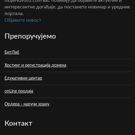
mojeNovosti.com вас позивају да објавите актуелне и
интересантне догађаје, да постанете новинар и уредник
портала.
Oбјавите новост
Препоручујемо
БитЛаб
Хостинг и регистрација домена
Едукативни центар
onLine продаја
Ордера - наручи храну
Контакт