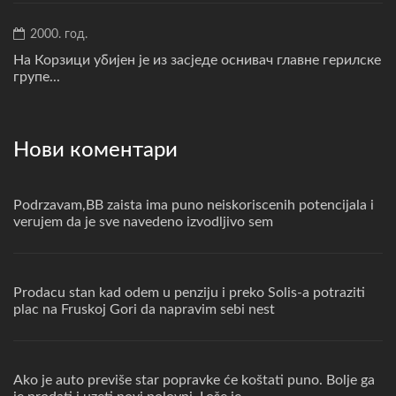
2000. год.
На Корзици убијен је из засједе оснивач главне герилске
групе...
Нови коментари
Podrzavam,BB zaista ima puno neiskoriscenih potencijala i
verujem da je sve navedeno izvodljivo sem
Prodacu stan kad odem u penziju i preko Solis-a potraziti
plac na Fruskoj Gori da napravim sebi nest
Ako je auto previše star popravke će koštati puno. Bolje ga