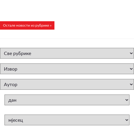
Остале новости из рубрике »