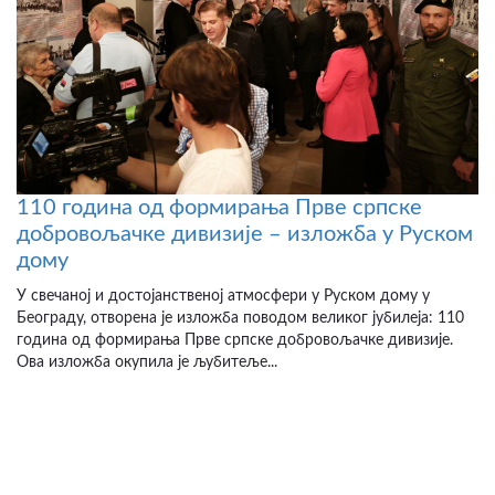
110 година од формирања Прве српске
добровољачке дивизије – изложба у Руском
дому
У свечаној и достојанственој атмосфери у Руском дому у
Београду, отворена је изложба поводом великог јубилеја: 110
година од формирања Прве српске добровољачке дивизије.
Ова изложба окупила је љубитеље...