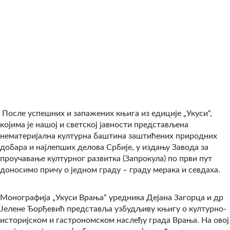
После успешних и запажених књига из едиције „Укуси“,
којима је нашој и светској јавности представљена
нематеријална културна баштина заштићених природних
добара и најлепших делова Србије, у издању Завода за
проучавање културног развитка (Запрокула) по први пут
доносимо причу о једном граду – граду мерака и севдаха.
Монографија „Укуси Врања“ уредника Дејана Зaгорца и др
Јелене Ђорђевић представља узбудљиву књигу о културно-
историјском и гастрономском наслеђу града Врања. На овој