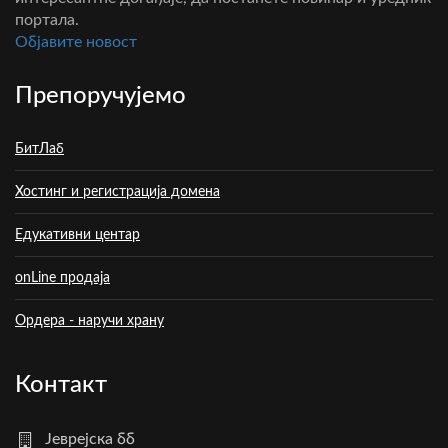
портала.
Oбјавите новост
Препоручујемо
БитЛаб
Хостинг и регистрација домена
Едукативни центар
onLine продаја
Ордера - наручи храну
Контакт
Јеврејска бб