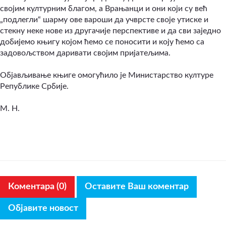
својим културним благом, а Врањанци и они који су већ
„подлегли“ шарму ове вароши да учврсте своје утиске и
стекну неке нове из другачије перспективе и да сви заједно
добијемо књигу којом ћемо се поносити и коју ћемо са
задовољством даривати својим пријатељима.
Објављивање књиге омогућило је Министарство културе
Републике Србије.
M. H.
Коментара (0)
Оставите Ваш коментар
Објавите новост