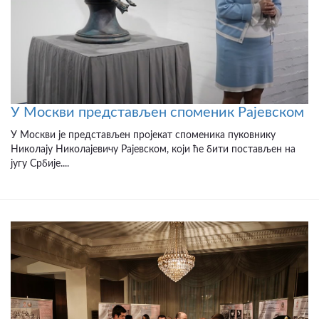
У Москви представљен споменик Рајевском
У Москви је представљен пројекат споменика пуковнику
Николају Николајевичу Рајевском, који ће бити постављен на
југу Србије....