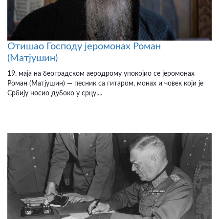
Отишао Господу јеромонах Роман
(Матјушин)
19. маја на београдском аеродрому упокојио се јеромонах
Роман (Матјушин) — песник са гитаром, монах и човек који је
Србију носио дубоко у срцу....