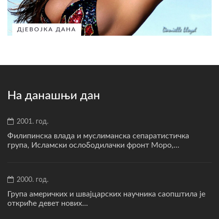
ДјЕВОЈКА ДАНА
На данашњи дан
2001. год.
Филипинска влада и муслиманска сепаратистичка
група, Исламски ослободилачки фронт Моро,...
2000. год.
Група америчких и швајцарских научника саопштила је
откриће девет нових...