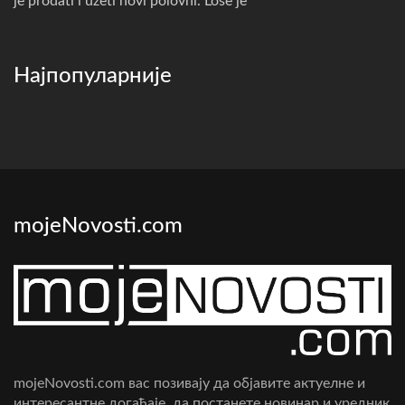
je prodati i uzeti novi polovni. Loše je
Најпопуларније
mojeNovosti.com
mojeNovosti.com вас позивају да објавите актуелне и
интересантне догађаје, да постанете новинар и уредник