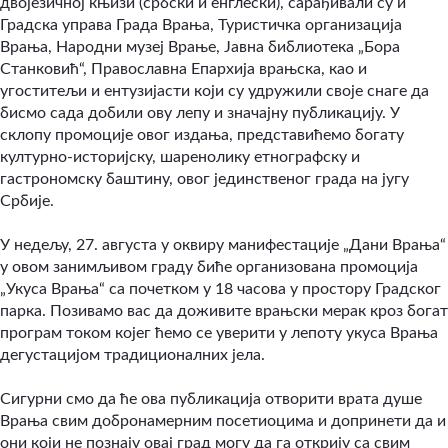
двојезичној књизи (србски и енглески), сарађивали су и
Градска управа Града Врања, Туристичка организација
Врања, Народни музеј Врање, Јавна библиотека „Бора
Станковић“, Православна Епархија врањска, као и
угоститељи и ентузијасти који су удружили своје снаге да
бисмо сада добили ову лепу и значајну публикацију. У
склопу промоције овог издања, представићемо богату
културно-историјску, шаренолику етнографску и
гастрономску баштину, овог јединственог града на југу
Србије.
У недељу, 27. августа у оквиру манифестације „Дани Врања“
у овом занимљивом граду биће организована промоција
„Укуса Врања“ са почетком у 18 часова у простору Градског
парка. Позивамо вас да доживите врањски мерак кроз богат
програм током којег ћемо се уверити у лепоту укуса Врања
дегустацијом традиционалних јела.
Сигурни смо да ће ова публикација отворити врата душе
Врања свим добронамерним посетиоцима и допринети да и
они који не познају овај град могу да га открију са свим