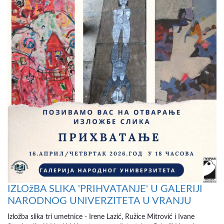
IZLOžBA SLIKA 'PRIHVATANJE' U GALERIJI
NARODNOG UNIVERZITETA U VRANJU
Izložba slika tri umetnice - Irene Lazić, Ružice Mitrović i Ivane