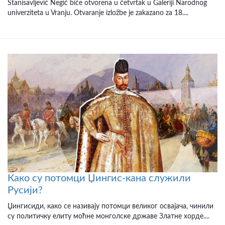
Stanisavljević Negić biće otvorena u četvrtak u Galeriji Narodnog
univerziteta u Vranju. Otvaranje izložbe je zakazano za 18....
Како су потомци Џингис-кана служили
Русији?
Џингисиди, како се називају потомци великог освајача, чинили
су политичку елиту моћне монголске државе Златне хорде....