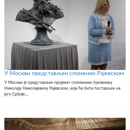
У Москви представљен споменик Рајевском
У Москви је представљен пројекат споменика пуковнику
Николају Николајевичу Рајевском, који ће бити постављен на
југу Србије....