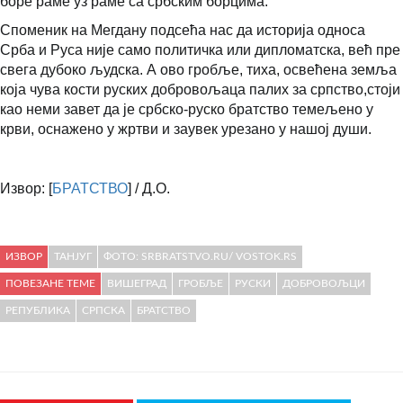
боре раме уз раме са србским борцима.
Споменик на Мегдану подсећа нас да историја односа
Срба и Руса није само политичка или дипломатска, већ пре
свега дубоко људска. А ово гробље, тиха, освећена земља
која чува кости руских добровољаца палих за српство,стоји
као неми завет да је србско-руско братство темељено у
крви, оснажено у жртви и заувек урезано у нашој души.
Извор: [
БРАТСТВО
] /
Д.О.
ИЗВОР
ТАНЈУГ
ФОТО: SRBRATSTVO.RU/ VOSTOK.RS
ПОВЕЗАНЕ ТЕМЕ
ВИШЕГРАД
ГРОБЉЕ
РУСКИ
ДОБРОВОЉЦИ
РЕПУБЛИКА
СРПСКА
БРАТСТВО