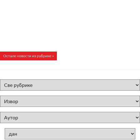
Остале новости из рубрике »