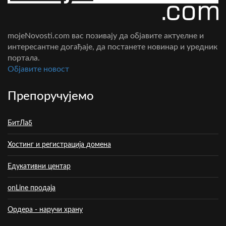
mojeNovosti.com вас позивају да објавите актуелне и
интересантне догађаје, да постанете новинар и уредник
портала.
Oбјавите новост
Препоручујемо
БитЛаб
Хостинг и регистрација домена
Едукативни центар
onLine продаја
Ордера - наручи храну