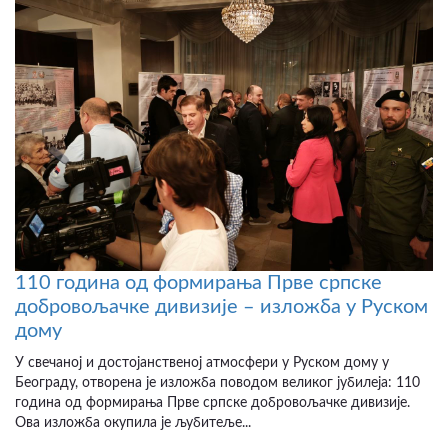
110 година од формирања Прве српске
добровољачке дивизије – изложба у Руском
дому
У свечаној и достојанственој атмосфери у Руском дому у
Београду, отворена је изложба поводом великог јубилеја: 110
година од формирања Прве српске добровољачке дивизије.
Ова изложба окупила је љубитеље...