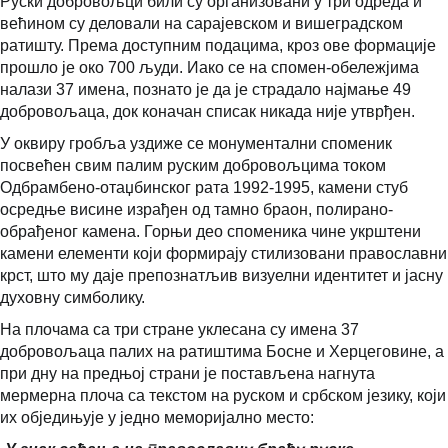
Руски добровољци били су организовани у три одреда и
већином су деловали на сарајевском и вишеградском
ратишту. Према доступним подацима, кроз ове формације
прошло је око 700 људи. Иако се на спомен-обележјима
налази 37 имена, познато је да је страдало најмање 49
добровољаца, док коначан списак никада није утврђен.
У оквиру гробља уздиже се монументални споменик
посвећен свим палим руским добровољцима током
Одбрамбено-отаџбинског рата 1992-1995, камени стуб
осредње висине израђен од тамно браон, полирано-
обрађеног камена. Горњи део споменика чине укрштени
камени елементи који формирају стилизовани православни
крст, што му даје препознатљив визуелни идентитет и јасну
духовну симболику.
На плочама са три стране уклесана су имена 37
добровољаца палих на ратиштима Босне и Херцеговине, а
при дну на предњој страни је постављена нагнута
мермерна плоча са текстом на руском и србском језику, који
их обједињује у једно меморијално место: