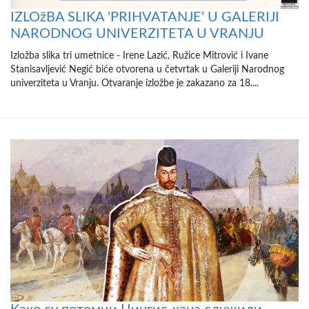
IZLOžBA SLIKA 'PRIHVATANJE' U GALERIJI
NARODNOG UNIVERZITETA U VRANJU
Izložba slika tri umetnice - Irene Lazić, Ružice Mitrović i Ivane
Stanisavljević Negić biće otvorena u četvrtak u Galeriji Narodnog
univerziteta u Vranju. Otvaranje izložbe je zakazano za 18....