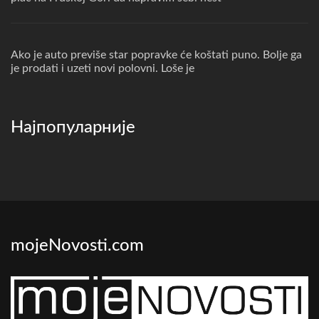
Ako je auto previše star popravke će koštati puno. Bolje ga
je prodati i uzeti novi polovni. Loše je
Најпопуларније
mojeNovosti.com