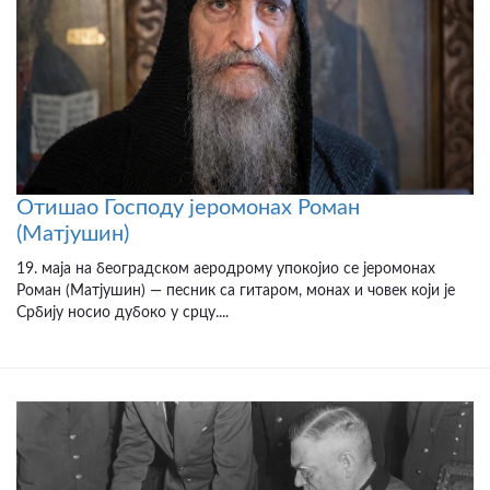
Отишао Господу јеромонах Роман
(Матјушин)
19. маја на београдском аеродрому упокојио се јеромонах
Роман (Матјушин) — песник са гитаром, монах и човек који је
Србију носио дубоко у срцу....