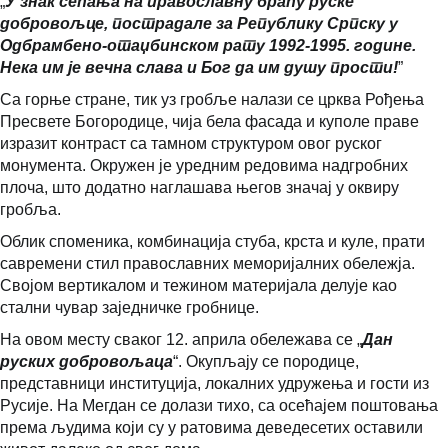
„
У знак сећања на православну браћу руске
добровољце, пострадале за Републику Српску у
Одбрамбено-отаџбинском рату 1992-1995.
године.
Нека им је вечна слава и Бог да им душу прости!
”
Са горње стране, тик уз гробље налази се црква Рођења
Пресвете Богородице, чија бела фасада и куполе праве
изразит контраст са тамном структуром овог руског
монумента. Окружен је уредним редовима надгробних
плоча, што додатно наглашава његов значај у оквиру
гробља.
Облик споменика, комбинација стуба, крста и куле, прати
савремени стил православних меморијалних обележја.
Својом вертикалом и тежином материјала делује као
стални чувар заједничке гробнице.
На овом месту сваког 12. априла обележава се „
Дан
руских добровољаца
“. Окупљају се породице,
представници институција, локалних удружења и гости из
Русије. На Мегдан се долази тихо, са осећајем поштовања
према људима који су у ратовима деведесетих оставили