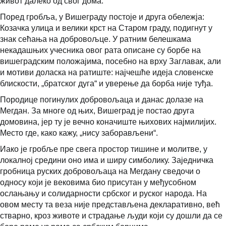
живот далеко од свог дома.
Поред гробља, у Вишеграду постоје и друга обележја:
Козачка улица и велики крст на Старом граду, подигнут у
знак сећања на добровољце. У ратним белешкама
некадашњих учесника овог рата описане су борбе на
вишеградским положајима, посебно на врху Заглавак, али
и мотиви доласка на ратиште: најчешће идеја словенске
блискости, „братског дуга“ и уверење да борба није туђа.
Породице погинулих добровољаца и данас долазе на
Мегдан. За многе од њих, Вишеград је постао друга
домовина, јер ту је вечно коначиште њихових најмилијих.
Место где, како кажу, „нису заборављени“.
Иако је гробље пре свега простор тишине и молитве, у
локалној средини оно има и ширу симболику. Заједничка
гробница руских добровољаца на Мегдану сведочи о
односу који је вековима био присутан у међусобном
ослањању и солидарности србског и руског народа. На
овом месту та веза није представљена декларативно, већ
стварно, кроз животе и страдање људи који су дошли да се