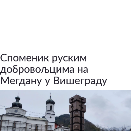
Споменик руским
добровољцима на
Мегдану у Вишеграду