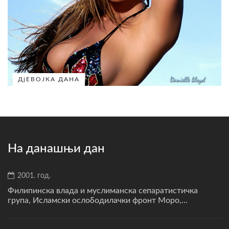
ДјЕВОЈКА ДАНА
На данашњи дан
2001. год.
Филипинска влада и муслиманска сепаратистичка
група, Исламски ослободилачки фронт Моро,...