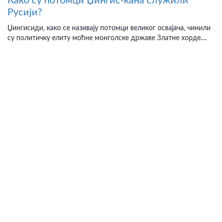
Како су потомци Џингис-кана служили
Русији?
Џингисиди, како се називају потомци великог освајача, чинили
су политичку елиту моћне монголске државе Златне хорде....