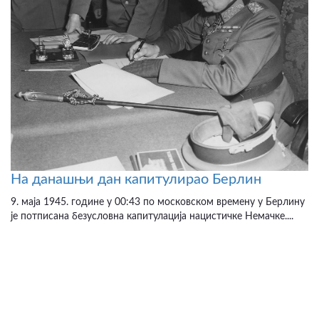
На данашњи дан капитулирао Берлин
9. маја 1945. године у 00:43 по московском времену у Берлину
је потписана безусловна капитулација нацистичке Немачке....