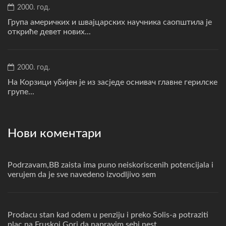
2000. год.
Група америчких и швајцарских научника саопштила је
откриће девет нових...
2000. год.
На Корзици убијен је из засједе оснивач главне герилске
групе...
Нови коментари
Podrzavam,BB zaista ima puno neiskoriscenih potencijala i
verujem da je sve navedeno izvodljivo sem
Prodacu stan kad odem u penziju i preko Solis-a potraziti
plac na Fruskoj Gori da napravim sebi nest