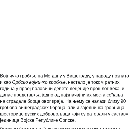
Војничко гробље на Мегдану у Вишеграду, у народу познато
и као
Србско војничко гробље
, настало је током ратних
година у првој половини девете деценије прошлог века, и
данас представља једно од најзначајнијих места сећања
на страдале борце овог краја. На њему се налази близу 90
гробова вишеградских бораца, али и заједничка гробница
шесторице руских добровољаца који су ратовали у саставу
јединица Војске Републике Српске.