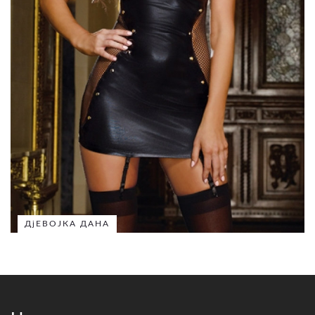
ДјЕВОЈКА ДАНА