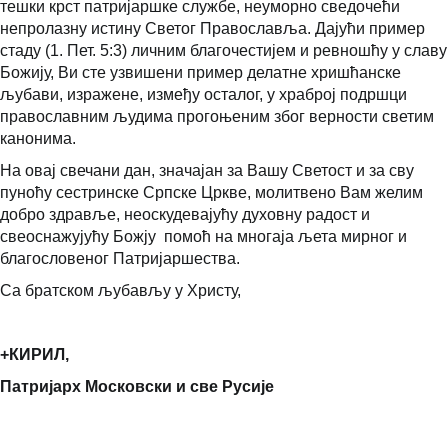
тешки крст патријаршке службе, неуморно сведочећи
непролазну истину Светог Православља. Дајући пример
стаду (1. Пет. 5:3) личним благочестијем и ревношћу у славу
Божију, Ви сте узвишени пример делатне хришћанске
љубави, изражене, између осталог, у храброј подршци
православним људима прогоњеним због верности светим
канонима.
На овај свечани дан, значајан за Вашу Светост и за сву
пуноћу сестринске Српске Цркве, молитвено Вам желим
добро здравље, неоскудевајућу духовну радост и
свеоснажујућу Божју помоћ на многаја љета мирног и
благословеног Патријаршества.
Са братском љубављу у Христу,
+КИРИЛ,
Патријарх Московски и све Русије