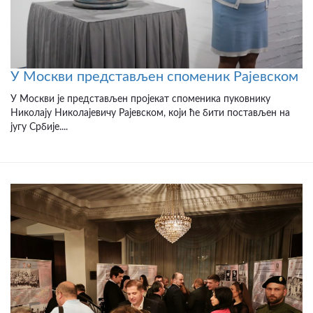
У Москви представљен споменик Рајевском
У Москви је представљен пројекат споменика пуковнику
Николају Николајевичу Рајевском, који ће бити постављен на
југу Србије....