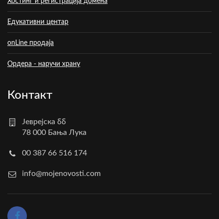
Хостинг и регистрација домена
Едукативни центар
onLine продаја
Ордера - наручи храну
Контакт
Јеврејска бб
78 000 Бања Лука
00 387 66 516 174
info@mojenovosti.com