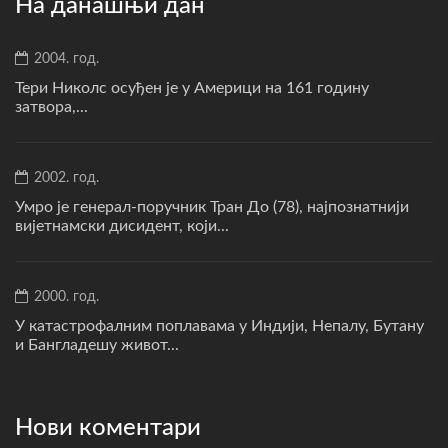
На данашњи дан
2004. год.
Тери Николс осуђен је у Америци на 161 годину
затвора,...
2002. год.
Умро је генерал-поручник Тран До (78), најпознатнији
вијетнамски дисидент, који...
2000. год.
У катастрофалним поплавама у Индији, Непалу, Бутану
и Бангладешу живот...
Нови коментари