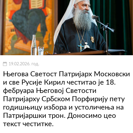
19.02.2026. год.
Његова Светост Патријарх Московски
и све Русије Кирил честитао је 18.
фебруара Његовој Светости
Патријарху Србском Порфирију пету
годишњицу избора и устоличења на
Патријаршки трон. Доносимо цео
текст честитке.