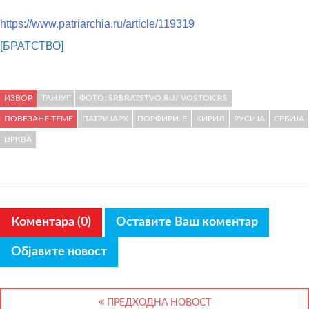
https://www.patriarchia.ru/article/119319
[БРАТСТВО]
ИЗВОР
ТАНЈУГ
ФОТО: SRBRATSTVO.RU/ VOSTOK.RS
ПОВЕЗАНЕ ТЕМЕ
ПАТРИЈАРХ
ПОРФИРИЈЕ
КИРИЛ
РУСИЈА
СРБИЈА
ЦРКВА
Коментара (0)
Оставите Ваш коментар
Објавите новост
ПРЕДХОДНА НОВОСТ