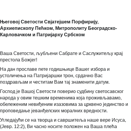
Његовој Светости Свјатејшем Порфирију,
Архиепископу Пећком, Митрополиту Београдско-
Карловачком и Патријарху Србском
Ваша Светости, љубљени Сабрате и Саслужитељу крај
престола Божјег!
На дан прославе пете годишњице Вашег избора и
устоличења на Патријаршки трон, срдачно Вас
поздрављам и честитам Вам тај знаменити датум.
Господ је Вашој Светости поверио судбину светосавског
народа у овим тешким временима која проживљавамо,
обележеним невиђеним изазовима за црквено јединство и
проповедање јеванђелских моралних вредности.
Угледајући се на творца и савршитеља наше вере Исуса,
(Јевр. 12:2), Ви часно носите положен на Ваша плећа