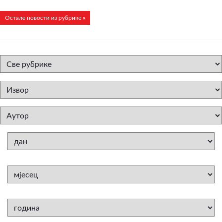
Остале новости из рубрике »