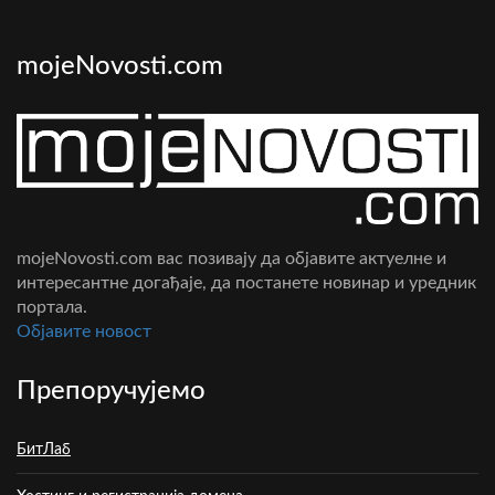
mojeNovosti.com
mojeNovosti.com вас позивају да објавите актуелне и
интересантне догађаје, да постанете новинар и уредник
портала.
Oбјавите новост
Препоручујемо
БитЛаб