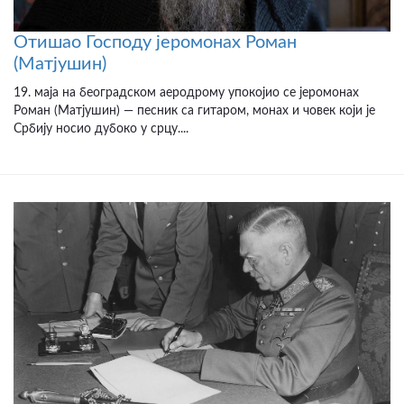
Отишао Господу јеромонах Роман
(Матјушин)
19. маја на београдском аеродрому упокојио се јеромонах
Роман (Матјушин) — песник са гитаром, монах и човек који је
Србију носио дубоко у срцу....