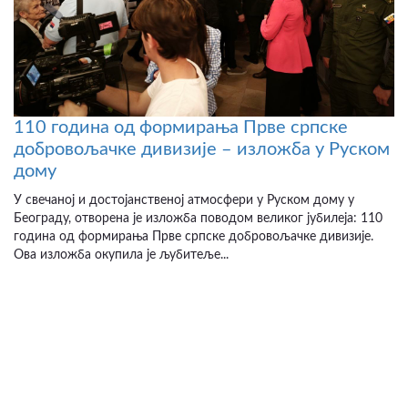
110 година од формирања Прве српске
добровољачке дивизије – изложба у Руском
дому
У свечаној и достојанственој атмосфери у Руском дому у
Београду, отворена је изложба поводом великог јубилеја: 110
година од формирања Прве српске добровољачке дивизије.
Ова изложба окупила је љубитеље...