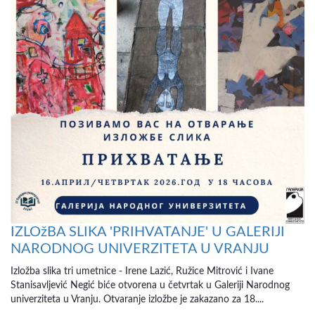
IZLOžBA SLIKA 'PRIHVATANJE' U GALERIJI
NARODNOG UNIVERZITETA U VRANJU
Izložba slika tri umetnice - Irene Lazić, Ružice Mitrović i Ivane
Stanisavljević Negić biće otvorena u četvrtak u Galeriji Narodnog
univerziteta u Vranju. Otvaranje izložbe je zakazano za 18....