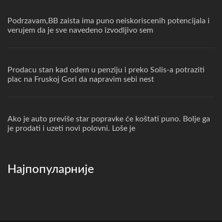
Podrzavam,BB zaista ima puno neiskoriscenih potencijala i
verujem da je sve navedeno izvodljivo sem
Prodacu stan kad odem u penziju i preko Solis-a potraziti
plac na Fruskoj Gori da napravim sebi nest
Ako je auto previše star popravke će koštati puno. Bolje ga
je prodati i uzeti novi polovni. Loše je
Најпопуларније