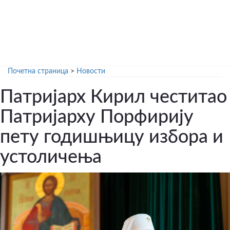
Почетна страница
>
Новости
Патријарх Кирил честитао
Патријарху Порфирију
пету годишњицу избора и
устоличења