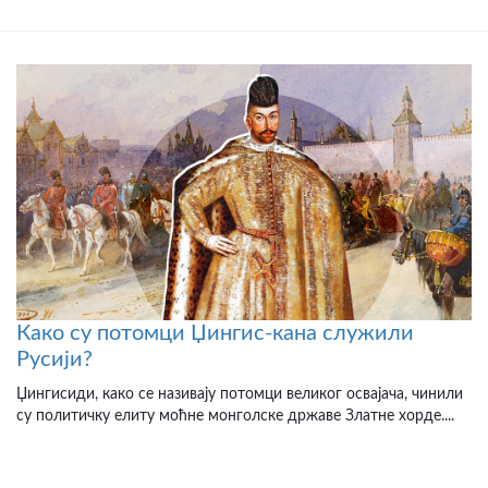
Како су потомци Џингис-кана служили
Русији?
Џингисиди, како се називају потомци великог освајача, чинили
су политичку елиту моћне монголске државе Златне хорде....