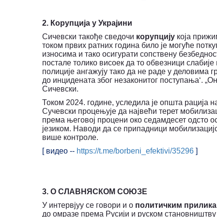
2. Корупција у Украјини
Сичевски такође сведочи
корупцију
која прижи
током првих ратних година било је могуће потк
износима и тако осигурати сопствену безбеднос
постале толико висоек да то обвезници слабије
полиције ангажују тако да не раде у деловима г
до инцидената због незаконитог поступања‘. „Они
Сичевски.
Током 2024. године, уследила је општа рација на
Сучевски процењује да највећи терет мобилизац
према његовој процени око седамдесет одсто осо
језиком. Наводи да се припадници мобилизациј
више контроле.
[ видео --
https://t.me/borbeni_efektivi/35296
]
3. О СЛАВНЯСКОМ СОЮЗЕ
У интервјуу се говори и о
политичким прилик
до омразе према Русији и руском становништву 