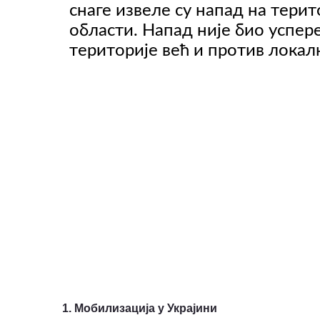
снаге извеле су напад на терит
области. Напад није био успер
територије већ и против локал
ВИДЕО
1. Мобилизација у Украјини