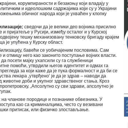
крајини, корумпираности и безакоњу који владају у
итичким и идеолошким садржајима који су у Украјини
ожењима обичног народа који је ухваћен у клопку
илизације
;
сведочи да је велики део војника присилно
 и пријатеље у Русији, између осталог и у Курској
одвојену тешку механизовану тенковску бригаду крајем
ца је упућена у Курску област.
билизацију, бавећи се уобичајеним пословима. Сам
 и отмицу него као законито поступање војних власти.
а да посети мајку ухапсили су га службеници
итне помоћи, утврдили његов идентитет и одмах га
регледа за који каже да је пука формалност и да би се
тва лекара ‚утврђено‘ је да је здрав – наводи да
д животне доби и укупног здравственог стања. Кроз
пропетровску. ‚Апсолутно су сви здрави, апсолутно је
тупак.
 на чланове породице и познанике обвезника. У
оступа као са криминалцима, често су везивани
ошки притисак, или физичко злостављање.