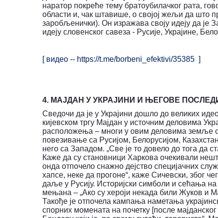
наратор покреће тему братоубилачког рата, гов
области и, чак штавише, о својој жељи да што п
заробљенички). Он изражава своју идеју да је З
идеју словенског савеза - Русије, Украјине, Бел
[ видео --
https
://
t
.
me
/
borbeni
_
efektivi
/35385
]
4. МАЈДАН У УКРАЈИНИ И ЊЕГОВЕ ПОСЛЕД
Сведочи да је у Украјини дошло до великих иде
кијевском тргу Мајдан у источним деловима Укр
расположења – многи у овим деловима земље с
повезивање са Русијом, Белорусијом, Казахста
него са Западом. „Све је то довело до тога да 
Каже да су становници Харкова очекивали нешто
онда отпочело снажно дејство специјачних служ
хапсе, неке да прогоне“, каже Сичевски, због ч
даље у Русију. Историјски симболи и сећања на
мењана – „Ако су хероји некада били Жуков и М
Такође је отпочела кампања наметања украјинско
спорних момената на почетку [после мајданског 