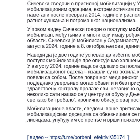
Сичевски сведочи о присилној мобилизацији у У
мобилизационим одсецима, екстремистичким пол
наметани после преврата 2014. године и распол
ратног хушкања и погромашког национализма.
У првом видеу Сичевски говори о поступку
моб
мобилисан, међу њима и многи који имају рођаке
области. Сичевски је мобилисан у Седамнаесту 
августа 2024. године а 8. октобра његова једини
Наводи да је две године успевао да избегне мо
поступак мобилизације пре описује као хапшење
У августу 2024. године када се одлазио са посл
мобилизационог одсека – изашли су из возила х
повели са собом. После површног медицинског п
подједнако уверљиво могао обавити и без присус
здравствену контролу пролазе сви, независно о
неколико сати нашао се у центру за обуку у Дње
све како би требало‘, иронично обисује овај пос
Мобилизационе власти, сведочи, врше притисак
мобилизацијским одсецима са обвезницима се п
лисицама, упућују им се претње и врши психол
[ видео --
https
://
t
.
me
/
borbeni
_
efektivi
/35174
]