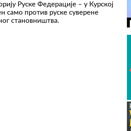
орију Руске Федерације – у Курској
ен само против руске суверене
ног становништва.
ВИДЕО