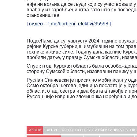
није ни вољна да се људи који су учествовали у
враћају из заробљеништва зато што су посведоч
становништва.
[
видео
-- t.me/borbeni_efektivi/35598 ]
Подсећамо да су уавгусту 2024. године оружане
рејоне Курске губерније, изгубивши на том прав
технике и живе силе. Годину дана касније Курска
пробили даље, у правцу Сумске области, изазв
Спустя год, Курская область была освобождена
сторону Сумской области, изазвавши панику у 
Руслан Синчевски је присилно мобилисан у одво
Осмо октобра његова јединица послата је у Кур
области, отац, сестра и два брата а такође и п
Руслан није извршио злочиначка наређења и до
ИЗВОР
ТАНЈУГ
ФОТО: ТК БОРБЕНИ ЕФЕКТИВИ/ VOSTOK.