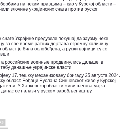
 борбама на неким правцима – као у Курској области –
или злочине украјинских снага против руског
 снаге Украјине предузеле покушај да заузму неке
цу за све време ратних дејстава огромну количину
 област је била ослобођена, а руски војници су се
авши
, а российские военные продвинулись дальше, в
штабу данашње украјинске власти.
јену 17. тешкку механизовану бригаду 25 августа 2024.
ску област. Рођаци Руслана Синчевског живе у Курској
ријатељи. У Харковској области живи његова мајка.
 данас се налази у руском заробљеништву.
RS