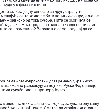
еђутим, сам каже да није имао прилику да се упозна са
а људи у којима се кретао.
едељивали за једну односно за другу страну те
не мешајући се то какво ће бити политичко опредељење.
ану – зависно од тока сукоба. Пита се због чега се
ни“ када је земља тридесет година независности само
„И шта се променило? Вероватно само покушај да се
роблема «разноврсности» у савременој украјинској
и максимално размењују за војнике Руске Федерације,
штима сукоба, као на пример у Курск.
ас милион таквих… а елите… који су закували ову кашу,
з заробљеништва]”, каже. Сматра да украјинска страна