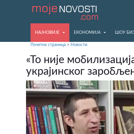
НАЈНОВИЈЕ
ЕКОНОМИЈА
ШОУ БИ
Почетна страница
>
Новости
«То ниjе мобилизација
украјинског заробље