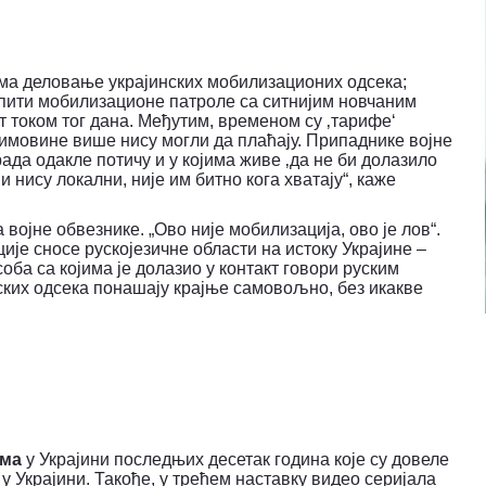
ма деловање украјинских мобилизационих одсека;
упити мобилизационе патроле са ситнијим новчаним
т током тог дана. Међутим, временом су ‚тарифе‘
 имовине више нису могли да плаћају. Припаднике војне
рада одакле потичу и у којима живе ‚да не би долазило
 нису локални, није им битно кога хватају“, каже
 војне обвезнике. „Ово није мобилизација, ово је лов“.
ије сносе рускојезичне области на истоку Украјине –
ба са којима је долазио у контакт говори руским
ских одсека понашају крајње самовољно, без икакве
ама
у Украјини последњих десетак година које су довеле
у Украјини. Такође, у трећем наставку видео
c
еријала