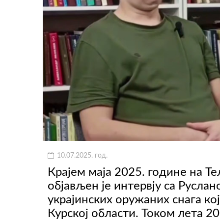
10.07.2025. год.
Крајем маја 2025. године на Т
објављен је интервју са Русла
украјинских оружаних снага кој
Курској области. Током лета 2