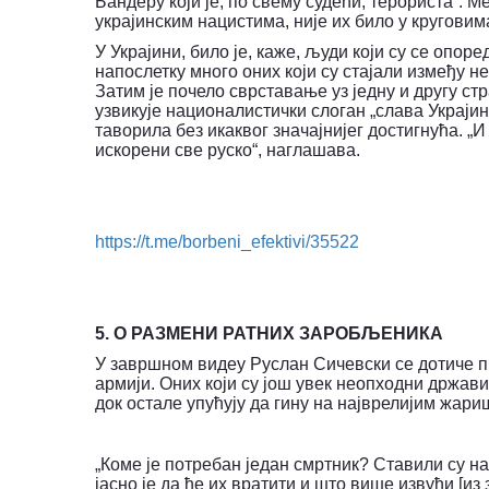
Бандеру који је, по свему судећи, терориста“. М
украјинским нацистима, није их било у круговим
У Украјини, било је, каже, људи који су се опор
напослетку много оних који су стајали између 
Затим је почело сврставање уз једну и другу стр
узвикује националистички слоган „слава Украји
таворила без икаквог значајнијег достигнућа. 
искорени све руско“, наглашава.
https
://
t
.
me
/
borbeni
_
efektivi
/35522
5. О РАЗМЕНИ РАТНИХ ЗАРОБЉЕНИКА
У завршном видеу Руслан Сичевски се дотиче п
армији. Оних који су још увек неопходни држав
док остале упућују да гину на најврелијим жари
„Коме је потребан један смртник? Ставили су н
јасно је да ће их вратити и што више извући [и