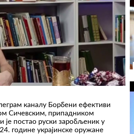
елеграм каналу Борбени ефективи
ном Сичевским, припадником
и је постао руски заробљеник у
024. године украјинске оружане