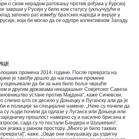
ори о свом нерадом ратовању против рођака у Курској
ре заврши у Русији у било ком статусу (укључујући и
апад започео рат између братских народа и верује у
орусије, који би могао да се одупре колективном Западу.
ИЦЕ
олошких промена 2014. године. После преврата на
ајине је такође дошло до наглашене промене
у оцењивали да би за њих било боље чвршће
ном и другим државама некадашњег Совјетског Савеза
становништво устане против Мајдана“, каже Сичевски.
 слично што се десило у Доњецку и Луганску али да је
би и полиције за специјалне намене. „Неке су почели да
ега су људи почели да одлазе у Луганск или Доњецк или
 заједничку прошлост намерно су и насилно брисана и
атросов, сада су то постали Бандера и Шушкевич“.
х језика у јавном простору. „Много је било таквих
преврата]”, каже. „Овде они покушавају да уздигну