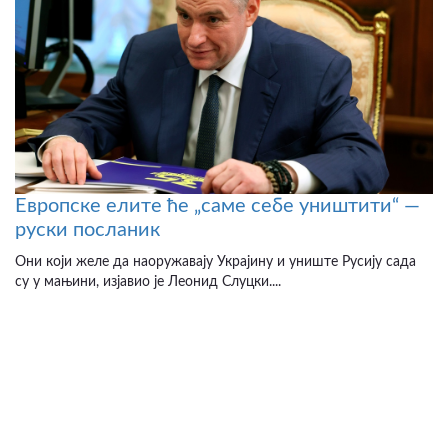
Европске елите ће „саме себе уништити“ —
руски посланик
Они који желе да наоружавају Украјину и униште Русију сада
су у мањини, изјавио је Леонид Слуцки....