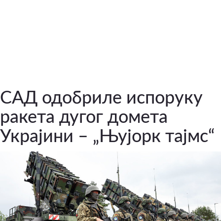
САД одобриле испоруку
ракета дугог домета
Украјини – „Њујорк тајмс“