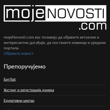
mojeNovosti.com вас позивају да објавите актуелне и
интересантне догађаје, да постанете новинар и уредник
портала.
Oбјавите новост
Препоручујемо
БитЛаб
Хостинг и регистрација домена
Едукативни центар