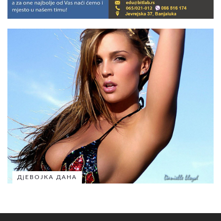
ДјЕВОЈКА ДАНА