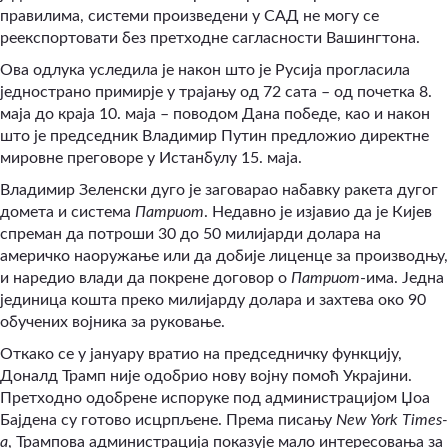
правилима, системи произведени у САД не могу се
реекспортовати без претходне сагласности Вашингтона.
Ова одлука уследила је након што је Русија прогласила
једнострано примирје у трајању од 72 сата – од почетка 8.
маја до краја 10. маја – поводом Дана победе, као и након
што је председник Владимир Путин предложио директне
мировне преговоре у Истанбулу 15. маја.
Владимир Зеленски дуго је заговарао набавку ракета дугог
домета и система
Патриот
. Недавно је изјавио да је Кијев
спреман да потроши 30 до 50 милијарди долара на
америчко наоружање или да добије лиценце за производњу,
и наредио влади да покрене договор о
Патриот
-има. Једна
јединица кошта преко милијарду долара и захтева око 90
обучених војника за руковање.
Откако се у јануару вратио на председничку функцију,
Доналд Трамп није одобрио нову војну помоћ Украјини.
Претходно одобрене испоруке под администрацијом Џоа
Бајдена су готово исцрпљене. Према писању
New York Times-
а
, Трампова администрација показује мало интересовања за