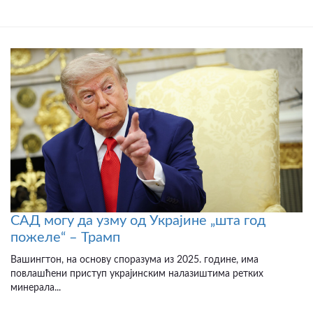
САД могу да узму од Украјине „шта год
пожеле“ – Трамп
Вашингтон, на основу споразума из 2025. године, има
повлашћени приступ украјинским налазиштима ретких
минерала...