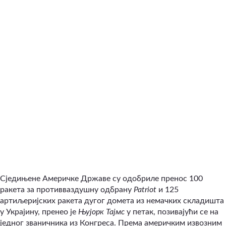
Сједињене Америчке Државе су одобриле пренос 100
ракета за противваздушну одбрану
Patriot
и 125
артиљеријских ракета дугог домета из немачких складишта
у Украјину, пренео је
Њујорк Тајмс
у петак, позивајући се на
једног званичника из Конгреса. Према америчким извозним