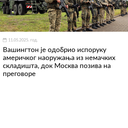
11.05.2025. год.
Вашингтон је одобрио испоруку
америчког наоружања из немачких
складишта, док Москва позива на
преговоре