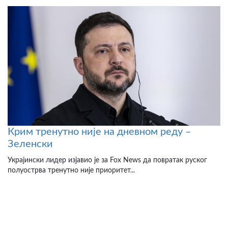
Крим тренутно није на дневном реду –
Зеленски
Украјински лидер изјавио је за Fox News да повратак руског
полуострва тренутно није приоритет...