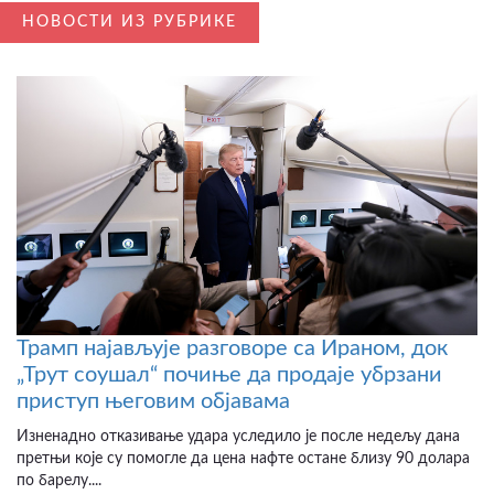
НОВОСТИ ИЗ РУБРИКЕ
Трамп најављује разговоре са Ираном, док
„Трут соушал“ почиње да продаје убрзани
приступ његовим објавама
Изненадно отказивање удара уследило је после недељу дана
претњи које су помогле да цена нафте остане близу 90 долара
по барелу....