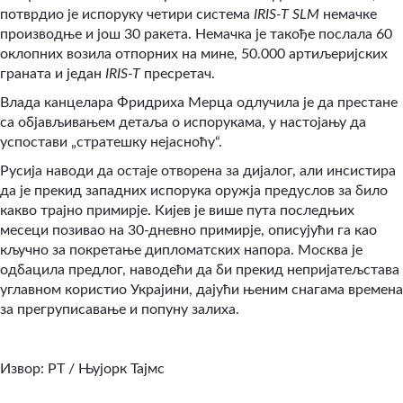
потврдио је испоруку четири система
IRIS-T SLM
немачке
производње и још 30 ракета. Немачка је такође послала 60
оклопних возила отпорних на мине, 50.000 артиљеријских
граната и један
IRIS-T
пресретач.
Влада канцелара Фридриха Мерца одлучила је да престане
са објављивањем детаља о испорукама, у настојању да
успостави „стратешку нејасноћу“.
Русија наводи да остаје отворена за дијалог, али инсистира
да је прекид западних испорука оружја предуслов за било
какво трајно примирје. Кијев је више пута последњих
месеци позивао на 30-дневно примирје, описујући га као
кључно за покретање дипломатских напора. Москва је
одбацила предлог, наводећи да би прекид непријатељстава
углавном користио Украјини, дајући њеним снагама времена
за прегруписавање и попуну залиха.
Извор: РТ / Њујорк Тајмс