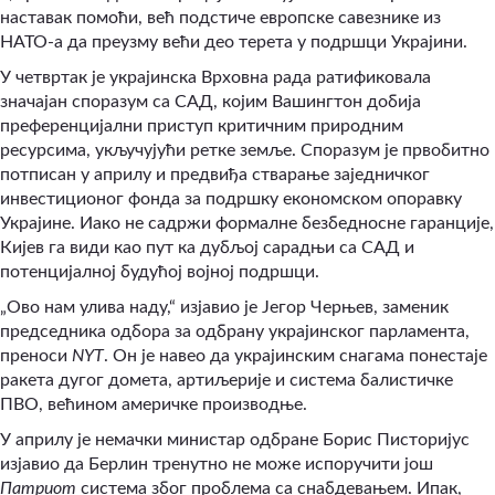
наставак помоћи, већ подстиче европске савезнике из
НАТО-а да преузму већи део терета у подршци Украјини.
У четвртак је украјинска Врховна рада ратификовала
значајан споразум са САД, којим Вашингтон добија
преференцијални приступ критичним природним
ресурсима, укључујући ретке земље. Споразум је првобитно
потписан у априлу и предвиђа стварање заједничког
инвестиционог фонда за подршку економском опоравку
Украјине. Иако не садржи формалне безбедносне гаранције,
Кијев га види као пут ка дубљој сарадњи са САД и
потенцијалној будућој војној подршци.
„Ово нам улива наду,“ изјавио је Јегор Черњев, заменик
председника одбора за одбрану украјинског парламента,
преноси
NYT
. Он је навео да украјинским снагама понестаје
ракета дугог домета, артиљерије и система балистичке
ПВО, већином америчке производње.
У априлу је немачки министар одбране Борис Писторијус
изјавио да Берлин тренутно не може испоручити још
Патриот
система због проблема са снабдевањем. Ипак,