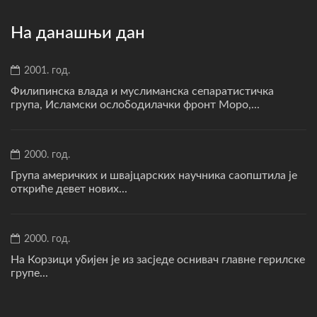
На данашњи дан
2001. год.
Филипинска влада и муслиманска сепаратистичка
група, Исламски ослободилачки фронт Моро,...
2000. год.
Група америчких и швајцарских научника саопштила је
откриће девет нових...
2000. год.
На Корзици убијен је из засједе оснивач главне герилске
групе...