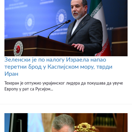
Зеленски је по налогу Израела напао
теретни брод у Каспијском мору, тврди
Иран
Техеран је оптужио украјинског лидера да покушава да увуче
Европу у рат са Русијом...