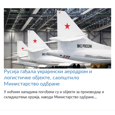
Русија гађала украјински аеродром и
логистичке објекте, саопштило
Министарство одбране
У ноћним нападима погођени су и објекти за производњу и
складиштење оружја, наводи Министарство одбране....