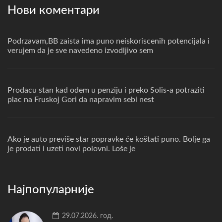
Нови коментари
Podrzavam,BB zaista ima puno neiskoriscenih potencijala i
verujem da je sve navedeno izvodljivo sem
Prodacu stan kad odem u penziju i preko Solis-a potraziti
plac na Fruskoj Gori da napravim sebi nest
Ako je auto previše star popravke će koštati puno. Bolje ga
je prodati i uzeti novi polovni. Loše je
Најпопуларније
29.07.2026. год.