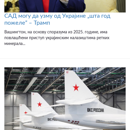
САД могу да узму од Украјине „шта год
пожеле“ – Трамп
Вашингтон, на основу споразума из 2025. године, има
повлашћени приступ украјинским налазиштима ретких
минерала...