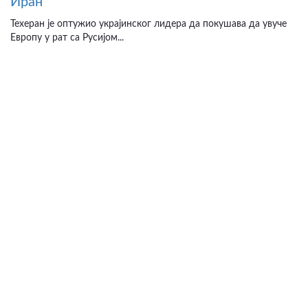
Иран
Техеран је оптужио украјинског лидера да покушава да увуче
Европу у рат са Русијом...