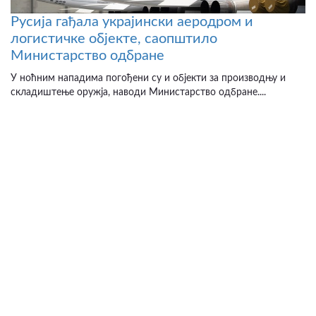
Русија гађала украјински аеродром и
логистичке објекте, саопштило
Министарство одбране
У ноћним нападима погођени су и објекти за производњу и
складиштење оружја, наводи Министарство одбране....