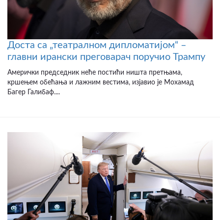
Доста са „театралном дипломатијом“ –
главни ирански преговарач поручио Трампу
Амерички председник неће постићи ништа претњама,
кршењем обећања и лажним вестима, изјавио је Мохамад
Багер Галибаф....