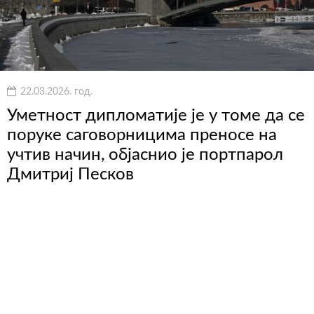
22.03.2026. год.
Уметност дипломатије је у томе да се
поруке саговорницима преносе на
учтив начин, објаснио је портпарол
Дмитриј Песков