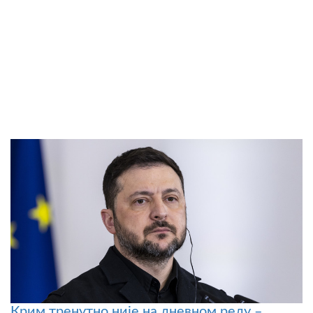
Крим тренутно није на дневном реду –