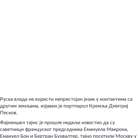
Руска влада не користи непристојан језик у контактима са
другим земљама, изјавио је портпарол Кремља Дмитриј
Песков.
Фајненшел тајмс је прошле недеље известио да су
саветници француског председника Емануела Макрона,
Емануел Бон и Бертран Бухвалтер, тајно посетили Москву у