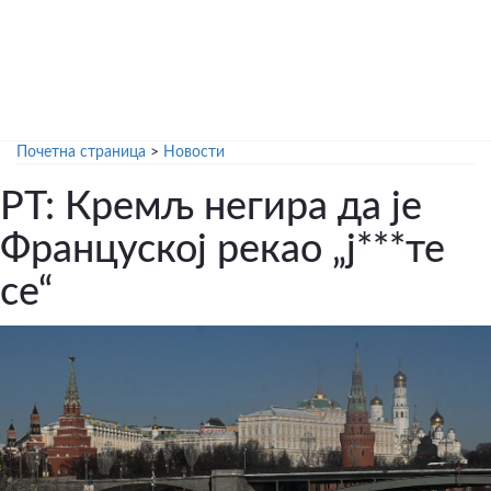
Почетна страница
>
Новости
РТ: Кремљ негира да је
Француској рекао „ј***те
се“