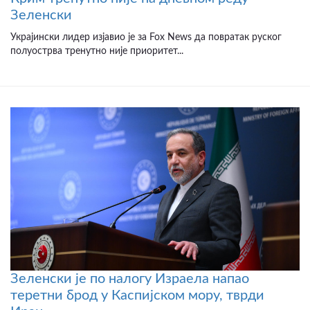
Зеленски
Украјински лидер изјавио је за Fox News да повратак руског
полуострва тренутно није приоритет...
Зеленски је по налогу Израела напао
теретни брод у Каспијском мору, тврди