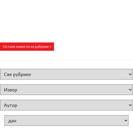
Остале новости из рубрике »