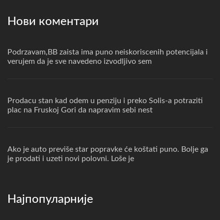
Нови коментари
Podrzavam,BB zaista ima puno neiskoriscenih potencijala i
verujem da je sve navedeno izvodljivo sem
Prodacu stan kad odem u penziju i preko Solis-a potraziti
plac na Fruskoj Gori da napravim sebi nest
Ako je auto previše star popravke će koštati puno. Bolje ga
je prodati i uzeti novi polovni. Loše je
Најпопуларније