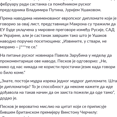
фебруару ради састанка са помоћником руског
председника Владимира Путина, Јуријем Ушаковом.
Према наводима неименованог европског дипломате који је
говорио за овај лист, представници Макрона су тражили да
ЕУ буде укључена у мировне преговоре између Русије, САД
и Украјине, али је састанак завршен тако што је Ушаков
наводно поручио посетиоцима: „Извините, у ствари, не
–
морамо
ј***те се.“
На питање руског новинара Павела Зарубина у недељу да
прокоментарише ове наводе, Песков је одговорио: „Не,
нико од нас никада не користи простачки језик када говори
о било коме.“
„Знате, постоји мудра изрека једног мудрог дипломате. Шта
је дипломатија? То је способност да некоме кажете да иде
дођавола на такав начин да он заиста пожели да оде тамо“,
додао је.
Песков је вероватно мислио на цитат који се приписује
бившем британском премијеру Винстону Черчилу: