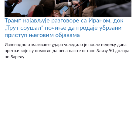
Трамп најављује разговоре са Ираном, док
„Трут соушал“ почиње да продаје убрзани
приступ његовим објавама
Изненадно отказивање удара уследило је после недељу дана
претњи које су помогле да цена нафте остане близу 90 долара
по барелу....