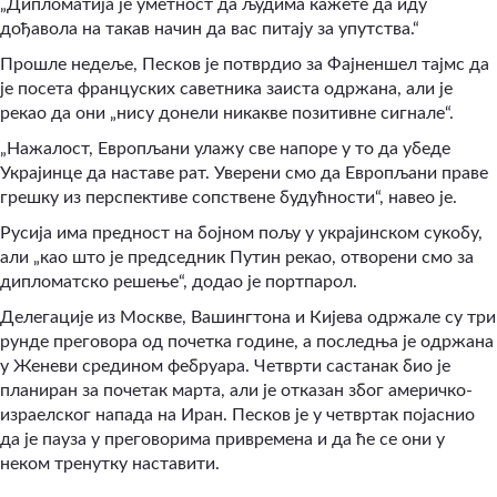
„Дипломатија је уметност да људима кажете да иду
дођавола на такав начин да вас питају за упутства.“
Прошле недеље, Песков је потврдио за
Фајненшел тајмс
да
је посета француских саветника заиста одржана, али је
рекао да они „нису донели никакве позитивне сигнале“.
„Нажалост, Европљани улажу све напоре у то да убеде
Украјинце да наставе рат. Уверени смо да Европљани праве
грешку из перспективе сопствене будућности“, навео је.
Русија има предност на бојном пољу у украјинском сукобу,
али „као што је председник Путин рекао, отворени смо за
дипломатско решење“, додао је портпарол.
Делегације из Москве, Вашингтона и Кијева одржале су три
рунде преговора од почетка године, а последња је одржана
у Женеви средином фебруара. Четврти састанак био је
планиран за почетак марта, али је отказан због америчко-
израелског напада на Иран. Песков је у четвртак појаснио
да је пауза у преговорима привремена и да ће се они у
неком тренутку наставити.