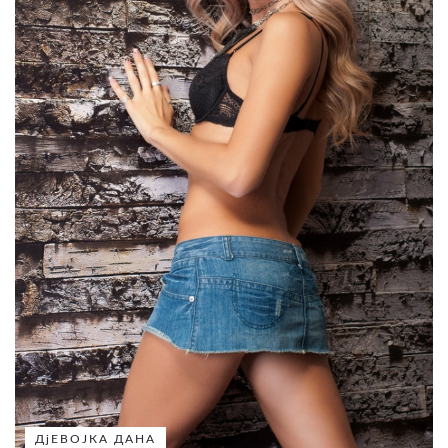
ДјЕВОЈКА ДАНА