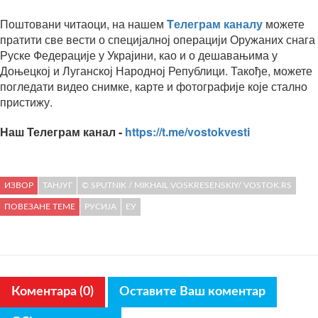
Поштовани читаоци, на нашем
Tелеграм каналу
можете
пратити све вести о специјалној операцији Оружаних снага
Руске Федерације у Украјини, као и о дешавањима у
Доњецкој и Луганској Народној Републици. Такође, можете
погледати видео снимке, карте и фотографије које стално
пристижу.
Наш Телеграм канал -
https://t.me/vostokvesti
ИЗВОР
ТАНЈУГ
© SPUTNIK / MIKHAIL VOSKRESENSKIY/ VOSTOK.RS
ПОВЕЗАНЕ ТЕМЕ
РУСИЈА
ЕУ
Коментара (0)
Оставите Ваш коментар