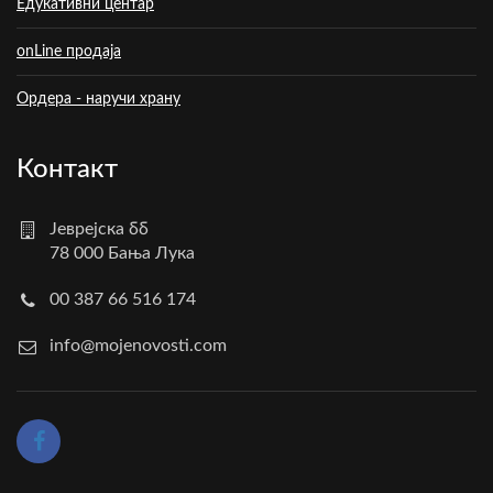
Едукативни центар
onLine продаја
Ордера - наручи храну
Контакт
Јеврејска бб
78 000 Бања Лука
00 387 66 516 174
info@mojenovosti.com