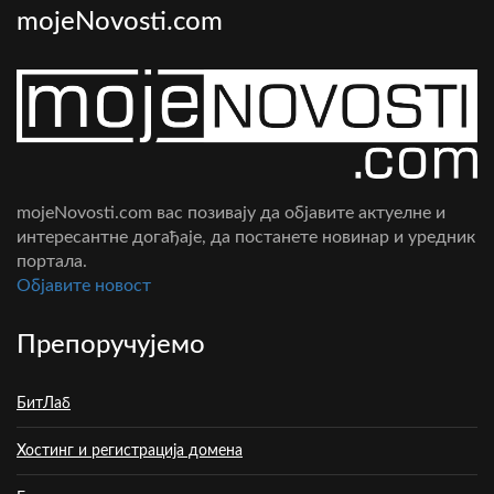
mojeNovosti.com
mojeNovosti.com вас позивају да објавите актуелне и
интересантне догађаје, да постанете новинар и уредник
портала.
Oбјавите новост
Препоручујемо
БитЛаб
Хостинг и регистрација домена