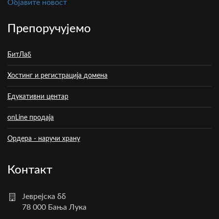
Oбјавите новост
Препоручујемо
БитЛаб
Хостинг и регистрација домена
Едукативни центар
onLine продаја
Ордера - наручи храну
Контакт
Јеврејска бб
78 000 Бања Лука