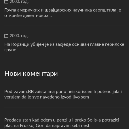
2000. год.
Група америчких и швајцарских научника саопштила је
откриће девет нових...
2000. год.
На Корзици убијен је из засједе оснивач главне герилске
групе...
Нови коментари
Podrzavam,BB zaista ima puno neiskoriscenih potencijala i
verujem da je sve navedeno izvodljivo sem
Prodacu stan kad odem u penziju i preko Solis-a potraziti
plac na Fruskoj Gori da napravim sebi nest