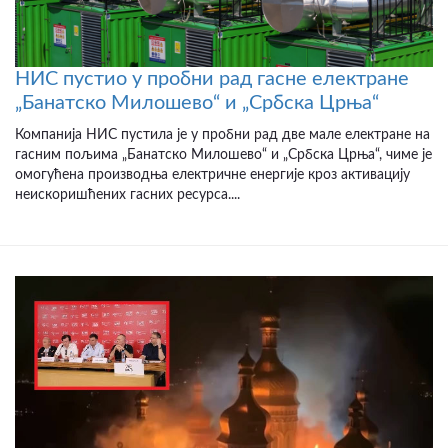
НИС пустио у пробни рад гасне електране
„Банатско Милошево“ и „Србска Црња“
Компанија НИС пустила је у пробни рад две мале електране на
гасним пољима „Банатско Милошево“ и „Србска Црња“, чиме је
омогућена производња електричне енергије кроз активацију
неискоришћених гасних ресурса....