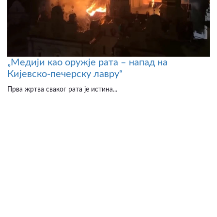
„Медији као оружје рата – напад на
Кијевско-печерску лавру“
Прва жртва сваког рата је истина...