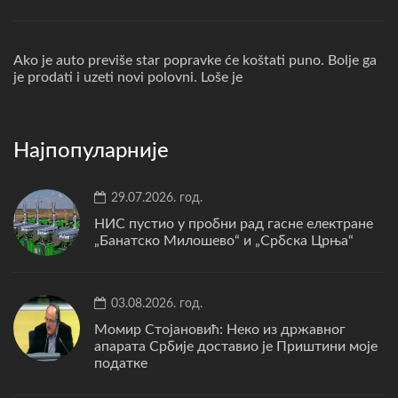
Ako je auto previše star popravke će koštati puno. Bolje ga
je prodati i uzeti novi polovni. Loše je
Најпопуларније
29.07.2026. год.
НИС пустио у пробни рад гасне електране
„Банатско Милошево“ и „Србска Црња“
03.08.2026. год.
Момир Стојановић: Неко из државног
апарата Србије доставио је Приштини моје
податке