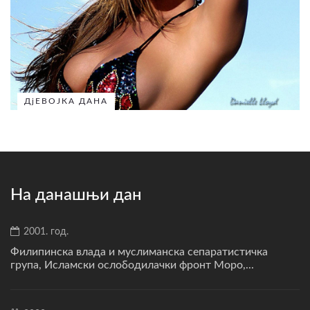
ДјЕВОЈКА ДАНА
На данашњи дан
2001. год.
Филипинска влада и муслиманска сепаратистичка
група, Исламски ослободилачки фронт Моро,...