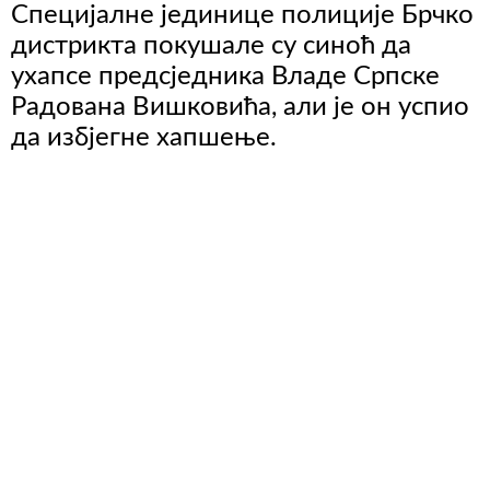
Специјалне јединице полиције Брчко
дистрикта покушале су синоћ да
ухапсе предсједника Владе Српске
Радована Вишковића, али је он успио
да избјегне хапшење.