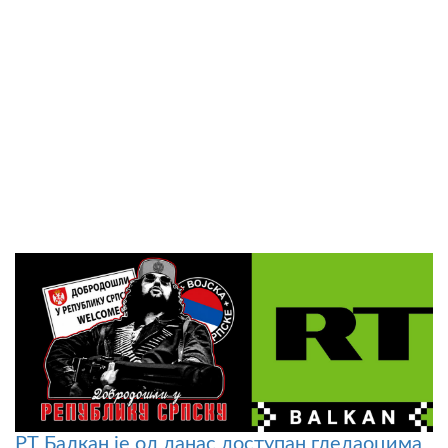
РТ Балкан је од данас доступан гледаоцима