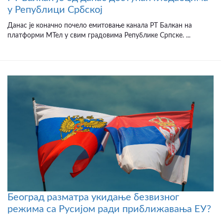
у Републици Србској
Данас је коначно почело емитовање канала РТ Балкан на
платформи МТел у свим градовима Републике Српске. ...
Београд разматра укидање безвизног
режима са Русијом ради приближавања ЕУ?