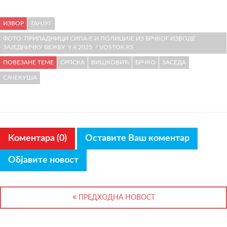
ИЗВОР
ТАНЈУГ
ФОТО: ПРИПАДНИЦИ СИПА-Е И ПОЛИЦИЈЕ ИЗ БРЧКОГ ИЗВОДЕ
ЗАЈЕДНИЧКУ ВЕЖБУ. 9.4.2025. / VOSTOK.RS
ПОВЕЗАНЕ ТЕМЕ
СРПСКА
ВИШКОВИЋ
БРЧКО
ЗАСЕДА
САЧЕКУША
Коментара (0)
Оставите Ваш коментар
Објавите новост
ПРЕДХОДНА НОВОСТ