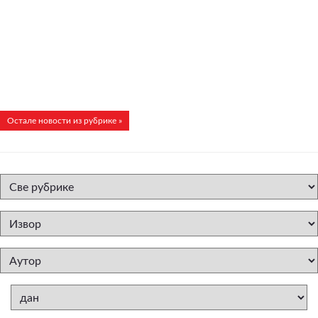
Остале новости из рубрике »