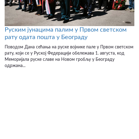
Руским јунацима палим у Првом светском
рату одата пошта у Београду
Поводом Дана сећања на руске војнике пале у Првом светском
рату, који се у Руској Федерацији обележава 1. августа, код
Меморијала руске славе на Новом гробљу у Београду
одржана...