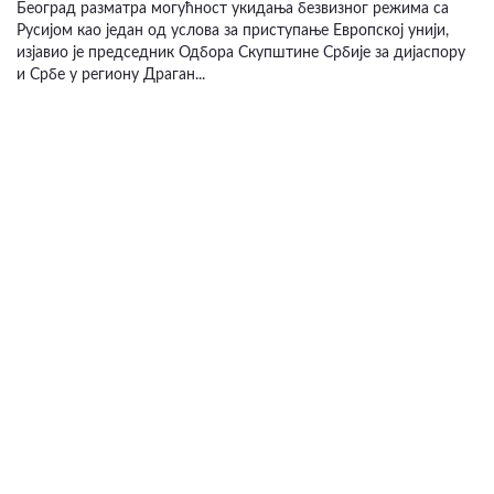
Београд разматра могућност укидања безвизног режима са
Русијом као један од услова за приступање Европској унији,
изјавио је председник Одбора Скупштине Србије за дијаспору
и Србе у региону Драган...