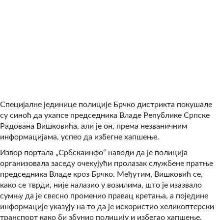
Специјалне јединице полиције Брчко дистрикта покушале
су синоћ да ухапсе председника Владе Републике Српске
Радована Вишковића, али је он, према незваничним
информацијама, успео да избегне хапшење.
Извор портала „Србскаинфо“ наводи да је полиција
организовала заседу очекујући пролазак службене пратње
председника Владе кроз Брчко. Међутим, Вишковић се,
како се тврди, није налазио у возилима, што је изазвало
сумњу да је свесно променио правац кретања, а поједине
информације указују на то да је искористио хеликоптерски
транспорт како би збунио полицију и избегао хапшење.