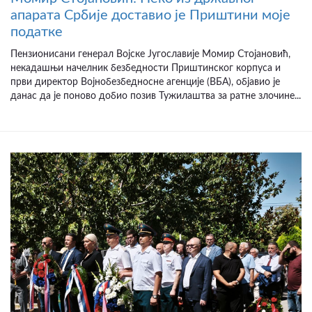
апарата Србије доставио је Приштини моје
податке
Пензионисани генерал Војске Југославије Момир Стојановић,
некадашњи начелник безбедности Приштинског корпуса и
први директор Војнобезбедносне агенције (ВБА), објавио је
данас да је поново добио позив Тужилаштва за ратне злочине...