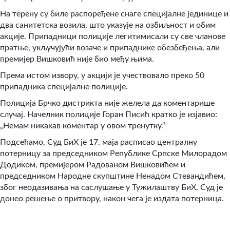
На терену су биле распоређене снаге специјалне јединице и
два санитетска возила, што указује на озбиљност и обим
акције. Припадници полиције легитимисали су све чланове
пратње, укључујући возаче и припаднике обезбеђења, али
премијер Вишковић није био међу њима.
Према истом извору, у акцији је учествовало преко 50
припадника специјалне полиције.
Полиција Брчко дистрикта није желела да коментарише
случај. Начелник полиције Горан Писић кратко је изјавио:
„Немам никакав коментар у овом тренутку.“
Подсећамо, Суд БиХ је 17. маја расписао централну
потерницу за председником Републике Српске Милорадом
Додиком, премијером Радованом Вишковићем и
председником Народне скупштине Ненадом Стевандићем,
због неодазивања на саслушање у Тужилаштву БиХ. Суд је
донeо решење о притвору, након чега је издата потерница.