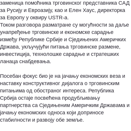
заменица помоћника трговинског представника САД
за Русију и Евроазију, као и Елен Хаус, директорка
за Европу у оквиру USTR-а.
Током разговора разматране су могућности за даље
унапређење трговинске и економске сарадње
између Републике Србије и Сједињених Америчких
Држава, укључујући питања трговинске размене,
инвестиција, технолошке сарадње и стратешких
ланаца снабдевања.
Посебан фокус био је на јачању економских веза и
наставку конструктивног дијалога о трговинским
питањима од обостраног интереса. Република
Србија остаје посвећена продубљивању
партнерства са Сједињеним Америчким Државама и
јачању економских односа који доприносе
стабилности и развоју обе земље.