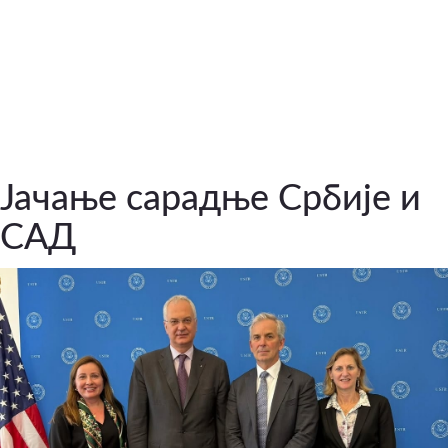
Јачање сарадње Србије и
САД