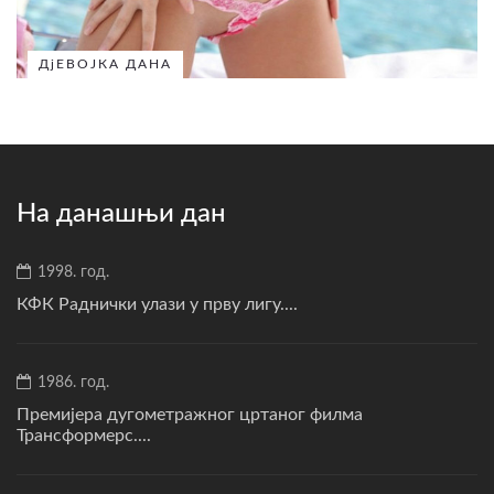
ДјЕВОЈКА ДАНА
На данашњи дан
1998. год.
КФК Раднички улази у прву лигу....
1986. год.
Премијера дугометражног цртаног филма
Трансформерс....