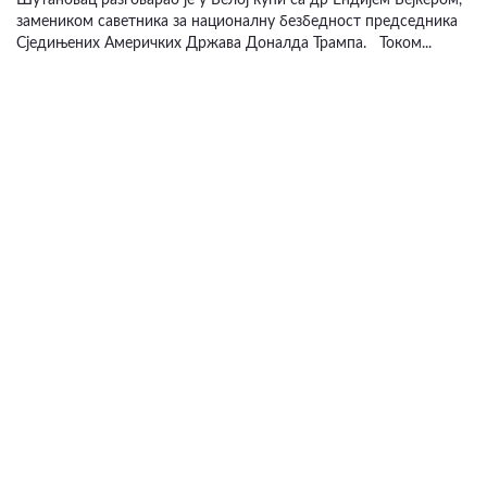
Шутановац разговарао је у Белој кући са др Ендијем Бејкером,
замеником саветника за националну безбедност председника
Сједињених Америчких Држава Доналда Трампа. Током...