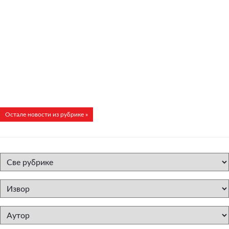
Остале новости из рубрике »