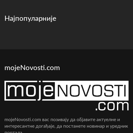
Најпопуларније
mojeNovosti.com
mojeNovosti.com вас позивају да објавите актуелне и
интересантне догађаје, да постанете новинар и уредник
портала.