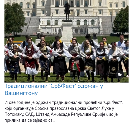
Традиционални 'СрбФест' одржан у
Вашингтону
И ове године је одржан традиционални пролећни 'СрбФест',
који организује Србска православна црква Светог Луке у
Потомаку, САД. Штанд Амбасаде Републике Србије био је
прилика да се заједно са...