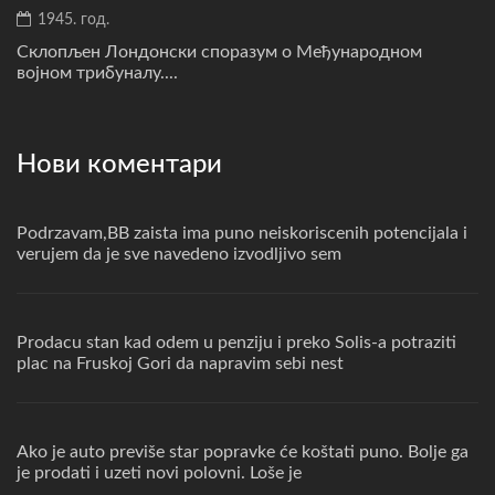
1945. год.
Склопљен Лондонски споразум о Међународном
војном трибуналу....
Нови коментари
Podrzavam,BB zaista ima puno neiskoriscenih potencijala i
verujem da je sve navedeno izvodljivo sem
Prodacu stan kad odem u penziju i preko Solis-a potraziti
plac na Fruskoj Gori da napravim sebi nest
Ako je auto previše star popravke će koštati puno. Bolje ga
je prodati i uzeti novi polovni. Loše je