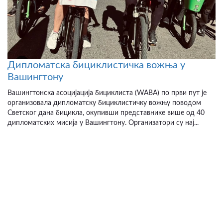
Дипломатска бициклистичка вожња у
Вашингтону
Вашингтонска асоцијација бициклиста (WABA) по први пут је
организовала дипломатску бициклистичку вожњу поводом
Светског дана бицикла, окупивши представнике више од 40
дипломатских мисија у Вашингтону. Организатори су нај...