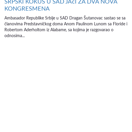
SRPSKI KOKUS U SAD JAčI ZA DVA NOVA
KONGRESMENA
Ambasador Republike Srbije u SAD Dragan Šutanovac sastao se sa
članovima Predstavničkog doma Anom Paulinom Lunom sa Floride i
Robertom Aderholtom iz Alabame, sa kojima je razgovarao o
odnosima...