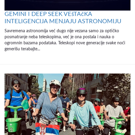
GEMINI I DEEP SEEK VEšTAčKA
INTELIGENCIJA MENJAJU ASTRONOMIJU
Savremena astronomija već dugo nije vezana samo za optičko
posmatranje neba teleskopima, već je ona postala i nauka o
ogromnin bazama podataka. Teleskopi nove generacije svake noći
generišu terabajte...