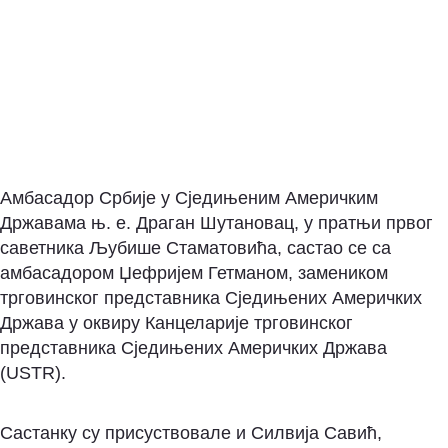
Амбасадор Србије у Сједињеним Америчким
Државама њ. е. Драган Шутановац, у пратњи првог
саветника Љубише Стаматовића, састао се са
амбасадором Џефријем Гетманом, замеником
трговинског представника Сједињених Америчких
Држава у оквиру Канцеларије трговинског
представника Сједињених Америчких Држава
(USTR).
Састанку су присуствовале и Силвија Савић,