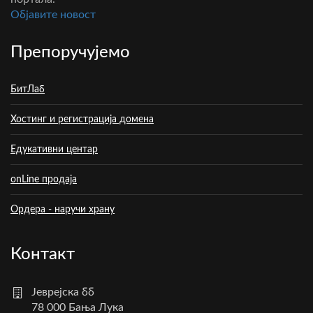
Oбјавите новост
Препоручујемо
БитЛаб
Хостинг и регистрација домена
Едукативни центар
onLine продаја
Ордера - наручи храну
Контакт
Јеврејска бб
78 000 Бања Лука